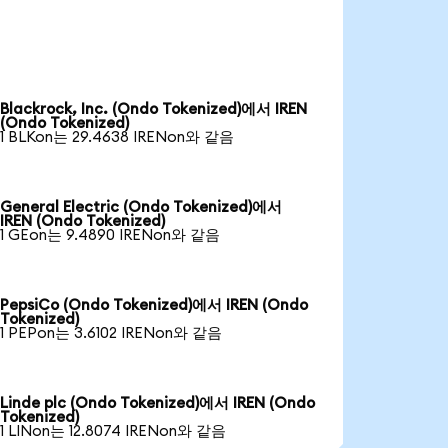
Blackrock, Inc. (Ondo Tokenized)에서 IREN
(Ondo Tokenized)
1 BLKon는 29.4638 IRENon와 같음
General Electric (Ondo Tokenized)에서
IREN (Ondo Tokenized)
1 GEon는 9.4890 IRENon와 같음
PepsiCo (Ondo Tokenized)에서 IREN (Ondo
Tokenized)
1 PEPon는 3.6102 IRENon와 같음
Linde plc (Ondo Tokenized)에서 IREN (Ondo
Tokenized)
1 LINon는 12.8074 IRENon와 같음