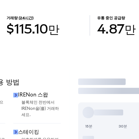
거래량
(24시간)
유통 중인 공급량
$115.10만
4.87만
용 방법
거래
IRENon 스왑
금으
블록체인 전반에서
IRENon을(를) 거래하
세요.
15분
30분
스테이킹