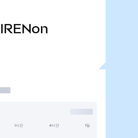
IRENon
1시간
4시간
1일