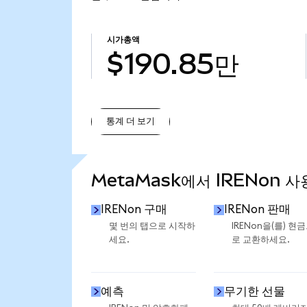
시가총액
$190.85만
통계 더 보기
통계 더 보기
MetaMask에서 IRENon 사
IRENon 구매
IRENon 판매
몇 번의 탭으로 시작하
IRENon을(를) 현
세요.
로 교환하세요.
예측
무기한 선물