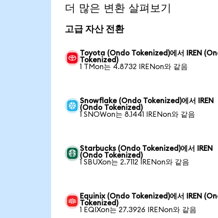
더 많은 변환 살펴보기
고급 자산 전환
Toyota (Ondo Tokenized)에서 IREN (O
Tokenized)
1 TMon는 4.8732 IRENon와 같음
Snowflake (Ondo Tokenized)에서 IREN
(Ondo Tokenized)
1 SNOWon는 8.1441 IRENon와 같음
Starbucks (Ondo Tokenized)에서 IREN
(Ondo Tokenized)
1 SBUXon는 2.7112 IRENon와 같음
Equinix (Ondo Tokenized)에서 IREN (O
Tokenized)
1 EQIXon는 27.3926 IRENon와 같음