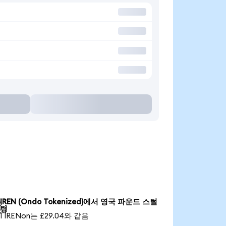
IREN (Ondo Tokenized)에서 영국 파운드 스털

링
1 IRENon는 £29.04와 같음