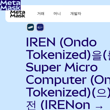
거래
머니
개발자
IREN (Ondo
Tokenized)을(
Super Micro
Computer (O
Tokenized)(으
전 (IRENon →