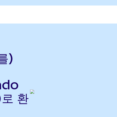
를)
ndo
)로 환