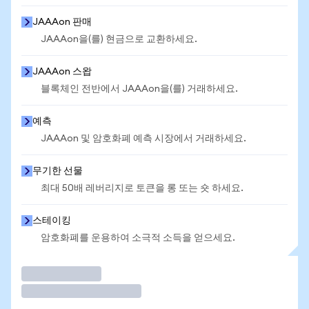
JAAAon 판매
JAAAon을(를) 현금으로 교환하세요.
JAAAon 스왑
블록체인 전반에서 JAAAon을(를) 거래하세요.
예측
JAAAon 및 암호화폐 예측 시장에서 거래하세요.
무기한 선물
최대 50배 레버리지로 토큰을 롱 또는 숏 하세요.
스테이킹
암호화폐를 운용하여 소극적 소득을 얻으세요.
거래