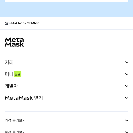
JAAAon/GEMIon
MetaMask 사이트 바닥글
거래
스왑
머니
신규
예측 시장
신규
매수
개발자
무기한 선물
신규
카드
문서 보기
MetaMask 받기
실물자산
mUSD
신규
대시보드
Transaction Shield
수익 창출
Smart Accounts Kit
에이전트 지갑
신규
가격 둘러보기
임베디드 지갑
Snaps
비트코인 가격
환전 둘러보기