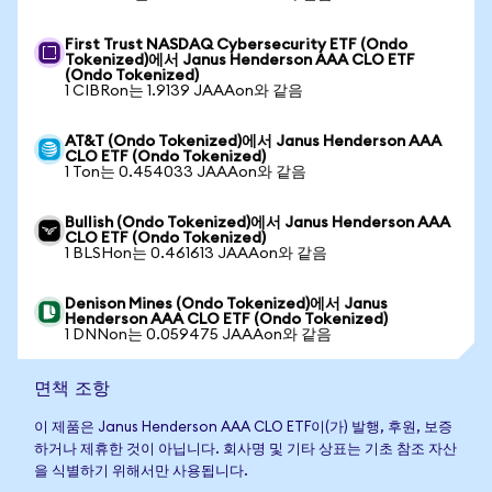
First Trust NASDAQ Cybersecurity ETF (Ondo
Tokenized)에서 Janus Henderson AAA CLO ETF
(Ondo Tokenized)
1 CIBRon는 1.9139 JAAAon와 같음
AT&T (Ondo Tokenized)에서 Janus Henderson AAA
CLO ETF (Ondo Tokenized)
1 Ton는 0.454033 JAAAon와 같음
Bullish (Ondo Tokenized)에서 Janus Henderson AAA
CLO ETF (Ondo Tokenized)
1 BLSHon는 0.461613 JAAAon와 같음
Denison Mines (Ondo Tokenized)에서 Janus
Henderson AAA CLO ETF (Ondo Tokenized)
1 DNNon는 0.059475 JAAAon와 같음
면책 조항
이 제품은 Janus Henderson AAA CLO ETF이(가) 발행, 후원, 보증
하거나 제휴한 것이 아닙니다. 회사명 및 기타 상표는 기초 참조 자산
을 식별하기 위해서만 사용됩니다.