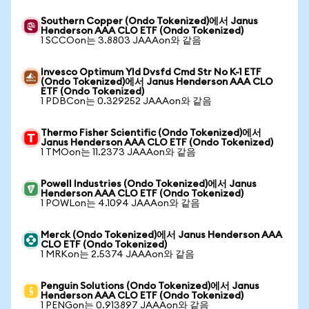
Southern Copper (Ondo Tokenized)에서 Janus
Henderson AAA CLO ETF (Ondo Tokenized)
1 SCCOon는 3.8803 JAAAon와 같음
Invesco Optimum Yld Dvsfd Cmd Str No K-1 ETF
(Ondo Tokenized)에서 Janus Henderson AAA CLO
ETF (Ondo Tokenized)
1 PDBCon는 0.329252 JAAAon와 같음
Thermo Fisher Scientific (Ondo Tokenized)에서
Janus Henderson AAA CLO ETF (Ondo Tokenized)
1 TMOon는 11.2373 JAAAon와 같음
Powell Industries (Ondo Tokenized)에서 Janus
Henderson AAA CLO ETF (Ondo Tokenized)
1 POWLon는 4.1094 JAAAon와 같음
Merck (Ondo Tokenized)에서 Janus Henderson AAA
CLO ETF (Ondo Tokenized)
1 MRKon는 2.5374 JAAAon와 같음
Penguin Solutions (Ondo Tokenized)에서 Janus
Henderson AAA CLO ETF (Ondo Tokenized)
1 PENGon는 0.913897 JAAAon와 같음