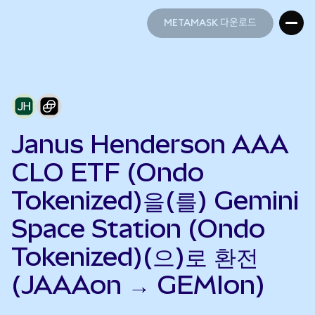
METAMASK 다운로드
METAMASK 다운로드
Janus Henderson AAA
CLO ETF (Ondo
Tokenized)을(를) Gemini
Space Station (Ondo
Tokenized)(으)로 환전
(JAAAon → GEMIon)