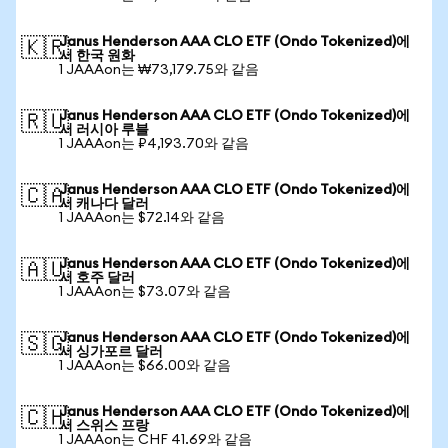
Janus Henderson AAA CLO ETF (Ondo Tokenized)에
🇰🇷
서 한국 원화
1 JAAAon는 ₩73,179.75와 같음
Janus Henderson AAA CLO ETF (Ondo Tokenized)에
🇷🇺
서 러시아 루블
1 JAAAon는 ₽4,193.70와 같음
Janus Henderson AAA CLO ETF (Ondo Tokenized)에
🇨🇦
서 캐나다 달러
1 JAAAon는 $72.14와 같음
Janus Henderson AAA CLO ETF (Ondo Tokenized)에
🇦🇺
서 호주 달러
1 JAAAon는 $73.07와 같음
Janus Henderson AAA CLO ETF (Ondo Tokenized)에
🇸🇬
서 싱가포르 달러
1 JAAAon는 $66.00와 같음
Janus Henderson AAA CLO ETF (Ondo Tokenized)에
🇨🇭
서 스위스 프랑
1 JAAAon는 CHF 41.69와 같음