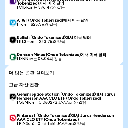
Tokenized)에서 미국 달러
1 CIBRon는 $98.47와 같음
AT&T (Ondo Tokenized)에서 미국 달러
1 Ton는 $23.36와 같음
Bullish (Ondo Tokenized)에서 미국 달러
1 BLSHon는 $23.75와 같음
Denison Mines (Ondo Tokenized)에서 미국 달러
1 DNNon는 $3.06와 같음
더 많은 변환 살펴보기
고급 자산 전환
Gemini Space Station (Ondo Tokenized)에서 Janus
Henderson AAA CLO ETF (Ondo Tokenized)
1 GEMIon는 0.080272 JAAAon와 같음
Pinterest (Ondo Tokenized)에서 Janus Henderson
AAA CLO ETF (Ondo Tokenized)
1 PINSon는 0.454616 JAAAon와 같음