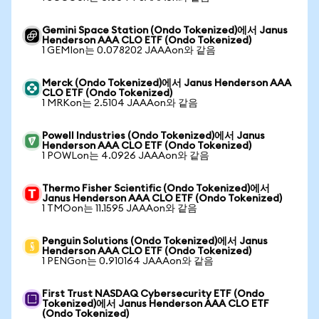
Gemini Space Station (Ondo Tokenized)에서 Janus
Henderson AAA CLO ETF (Ondo Tokenized)
1 GEMIon는 0.078202 JAAAon와 같음
Merck (Ondo Tokenized)에서 Janus Henderson AAA
CLO ETF (Ondo Tokenized)
1 MRKon는 2.5104 JAAAon와 같음
Powell Industries (Ondo Tokenized)에서 Janus
Henderson AAA CLO ETF (Ondo Tokenized)
1 POWLon는 4.0926 JAAAon와 같음
Thermo Fisher Scientific (Ondo Tokenized)에서
Janus Henderson AAA CLO ETF (Ondo Tokenized)
1 TMOon는 11.1595 JAAAon와 같음
Penguin Solutions (Ondo Tokenized)에서 Janus
Henderson AAA CLO ETF (Ondo Tokenized)
1 PENGon는 0.910164 JAAAon와 같음
First Trust NASDAQ Cybersecurity ETF (Ondo
Tokenized)에서 Janus Henderson AAA CLO ETF
(Ondo Tokenized)