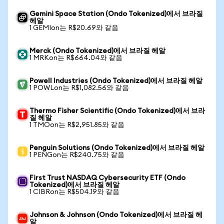
Gemini Space Station (Ondo Tokenized)에서 브라질
헤알
1 GEMIon는 R$20.69와 같음
Merck (Ondo Tokenized)에서 브라질 헤알
1 MRKon는 R$664.04와 같음
Powell Industries (Ondo Tokenized)에서 브라질 헤알
1 POWLon는 R$1,082.56와 같음
Thermo Fisher Scientific (Ondo Tokenized)에서 브라
질 헤알
1 TMOon는 R$2,951.85와 같음
Penguin Solutions (Ondo Tokenized)에서 브라질 헤알
1 PENGon는 R$240.75와 같음
First Trust NASDAQ Cybersecurity ETF (Ondo
Tokenized)에서 브라질 헤알
1 CIBRon는 R$504.19와 같음
Johnson & Johnson (Ondo Tokenized)에서 브라질 헤
알