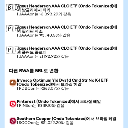
Janus Henderson AAA CLO ETF (Ondo Tokenized)에
🇧🇩
서 방글라데시 타카
1 JAAAon는 ৳6,393.29와 같음
Janus Henderson AAA CLO ETF (Ondo Tokenized)에
🇵🇭
서 필리핀 페소
1 JAAAon는 ₱3,140.58와 같음
Janus Henderson AAA CLO ETF (Ondo Tokenized)에
🇵🇱
서 폴란드 즐로티
1 JAAAon는 zł 192.92와 같음
다른 RWA를 BRL로 변환
Invesco Optimum Yld Dvsfd Cmd Str No K-1 ETF
(Ondo Tokenized)에서 브라질 헤알
1 PDBCon는 R$88.07와 같음
Pinterest (Ondo Tokenized)에서 브라질 헤알
1 PINSon는 R$119.10와 같음
Southern Copper (Ondo Tokenized)에서 브라질 헤알
1 SCCOon는 R$1,022.20와 같음