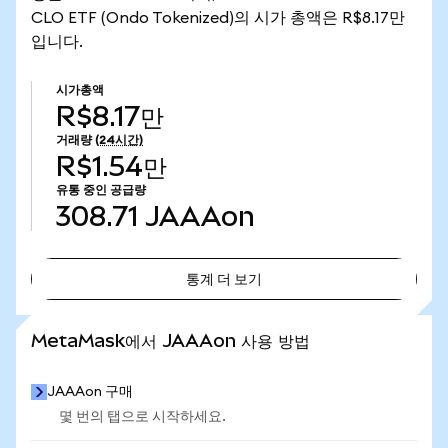
CLO ETF (Ondo Tokenized)의 시가 총액은 R$8.17만
입니다.
시가총액
R$8.17만
거래량
(24시간)
R$1.54만
유통 중인 공급량
308.71
JAAAon
통계 더 보기
통계 더 보기
MetaMask에서 JAAAon 사용 방법
JAAAon 구매
몇 번의 탭으로 시작하세요.