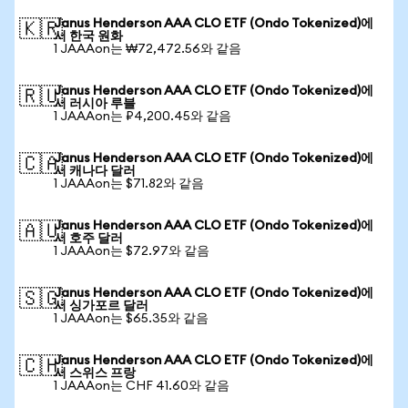
Janus Henderson AAA CLO ETF (Ondo Tokenized)에
🇰🇷
서 한국 원화
1 JAAAon는 ₩72,472.56와 같음
Janus Henderson AAA CLO ETF (Ondo Tokenized)에
🇷🇺
서 러시아 루블
1 JAAAon는 ₽4,200.45와 같음
Janus Henderson AAA CLO ETF (Ondo Tokenized)에
🇨🇦
서 캐나다 달러
1 JAAAon는 $71.82와 같음
Janus Henderson AAA CLO ETF (Ondo Tokenized)에
🇦🇺
서 호주 달러
1 JAAAon는 $72.97와 같음
Janus Henderson AAA CLO ETF (Ondo Tokenized)에
🇸🇬
서 싱가포르 달러
1 JAAAon는 $65.35와 같음
Janus Henderson AAA CLO ETF (Ondo Tokenized)에
🇨🇭
서 스위스 프랑
1 JAAAon는 CHF 41.60와 같음