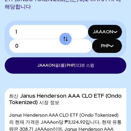
해당합니다
JAAAON
PHP
JAAAON을(를) PHP(으)로 스왑
최신 Janus Henderson AAA CLO ETF (Ondo
Tokenized) 시장 정보
Janus Henderson AAA CLO ETF (Ondo Tokenized)
의 현재 가격은 JAAAon당 ₱3,124.92입니다. 현재 유통
량은 308.71 JAAAon이며, Janus Henderson AAA