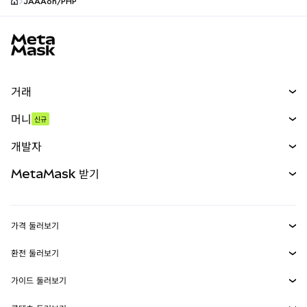
JAAAon/PHP
MetaMask 사이트 바닥글
거래
스왑
머니
신규
예측 시장
신규
매수
개발자
무기한 선물
신규
카드
문서 보기
MetaMask 받기
실물자산
mUSD
신규
대시보드
Transaction Shield
수익 창출
Smart Accounts Kit
에이전트 지갑
신규
가격 둘러보기
임베디드 지갑
Snaps
비트코인 가격
환전 둘러보기
MetaMask Connect
이더리움 가격
보상
신규
BTC를 USD로 환전
솔라나 가격
가이드 둘러보기
Snaps
보안
ETH를 USD로 환전
BTC 매수
시바이누 가격
USDT를 INR로 환전