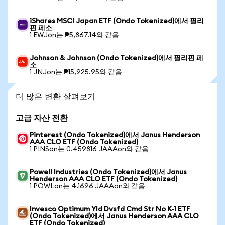
iShares MSCI Japan ETF (Ondo Tokenized)에서 필리
핀 페소
1 EWJon는 ₱5,867.14와 같음
Johnson & Johnson (Ondo Tokenized)에서 필리핀 페
소
1 JNJon는 ₱15,925.95와 같음
더 많은 변환 살펴보기
고급 자산 전환
Pinterest (Ondo Tokenized)에서 Janus Henderson
AAA CLO ETF (Ondo Tokenized)
1 PINSon는 0.459816 JAAAon와 같음
Powell Industries (Ondo Tokenized)에서 Janus
Henderson AAA CLO ETF (Ondo Tokenized)
1 POWLon는 4.1696 JAAAon와 같음
Invesco Optimum Yld Dvsfd Cmd Str No K-1 ETF
(Ondo Tokenized)에서 Janus Henderson AAA CLO
ETF (Ondo Tokenized)