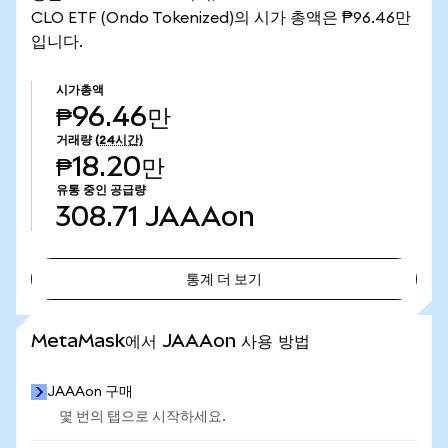
CLO ETF (Ondo Tokenized)의 시가 총액은 ₱96.46만
입니다.
시가총액
₱96.46만
거래량
(24시간)
₱18.20만
유통 중인 공급량
308.71
JAAAon
통계 더 보기
통계 더 보기
MetaMask에서 JAAAon 사용 방법
JAAAon 구매
몇 번의 탭으로 시작하세요.