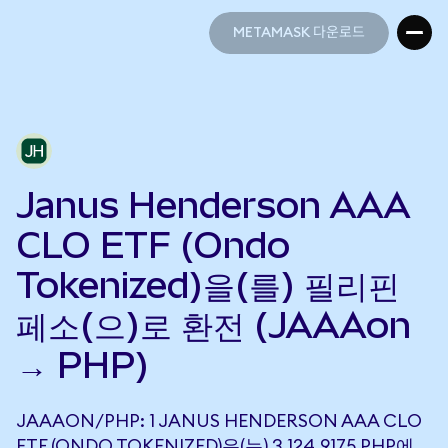
METAMASK 다운로드
METAMASK 다운로드
Janus Henderson AAA
CLO ETF (Ondo
Tokenized)을(를) 필리핀
페소(으)로 환전 (JAAAon
→ PHP)
JAAAON/PHP: 1 JANUS HENDERSON AAA CLO
ETF (ONDO TOKENIZED)은(는) 3,124.9175 PHP에