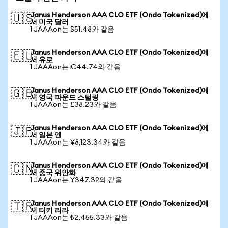
Janus Henderson AAA CLO ETF (Ondo Tokenized)에
🇺🇸
서 미국 달러
1 JAAAon는 $51.48와 같음
Janus Henderson AAA CLO ETF (Ondo Tokenized)에
🇪🇺
서 유로
1 JAAAon는 €44.74와 같음
Janus Henderson AAA CLO ETF (Ondo Tokenized)에
🇬🇧
서 영국 파운드 스털링
1 JAAAon는 £38.23와 같음
Janus Henderson AAA CLO ETF (Ondo Tokenized)에
🇯🇵
서 일본 엔
1 JAAAon는 ¥8,123.34와 같음
Janus Henderson AAA CLO ETF (Ondo Tokenized)에
🇨🇳
서 중국 위안화
1 JAAAon는 ¥347.32와 같음
Janus Henderson AAA CLO ETF (Ondo Tokenized)에
🇹🇷
서 터키 리라
1 JAAAon는 ₺2,455.33와 같음