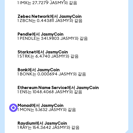
1 IMX는 27.7279 JASMY와 같음
Zebec Network에서 JasmyCoin
1 ZBCN는 0.443811 JASMY와 같음
Pendle에서 JasmyCoin
1 PENDLE는 341.9803 JASMY와 같음
Starknet에서 JasmyCoin
1 STRK는 6.4740 JASMY와 같음
Bonk에서 JasmyCoin
1 BONK는 0.000694 JASMY와 같음
Ethereum Name Service에서 JasmyCoin
1 ENS는 1048.4068 JASMY와 같음
Monad에서 JasmyCoin
1 MON는 5.1632 JASMY와 같음
Raydium에서 JasmyCoin
1 RAY는 154.3642 JASMY와 같음