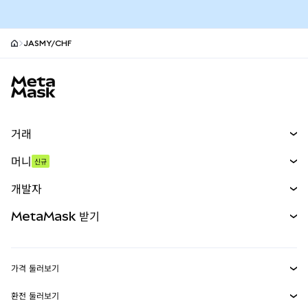
JASMY/CHF
MetaMask 사이트 바닥글
거래
스왑
머니
신규
예측 시장
신규
매수
개발자
무기한 선물
신규
카드
문서 보기
MetaMask 받기
실물자산
mUSD
신규
대시보드
Transaction Shield
수익 창출
Smart Accounts Kit
에이전트 지갑
신규
가격 둘러보기
임베디드 지갑
Snaps
비트코인 가격
환전 둘러보기
MetaMask Connect
이더리움 가격
보상
신규