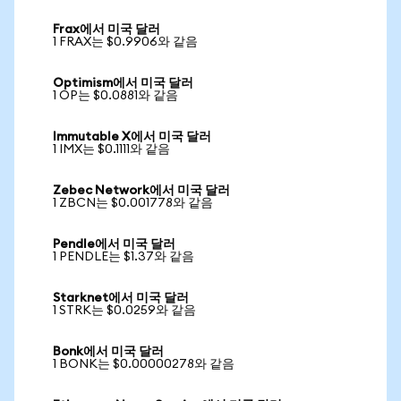
Frax에서 미국 달러
1 FRAX는 $0.9906와 같음
Optimism에서 미국 달러
1 OP는 $0.0881와 같음
Immutable X에서 미국 달러
1 IMX는 $0.1111와 같음
Zebec Network에서 미국 달러
1 ZBCN는 $0.001778와 같음
Pendle에서 미국 달러
1 PENDLE는 $1.37와 같음
Starknet에서 미국 달러
1 STRK는 $0.0259와 같음
Bonk에서 미국 달러
1 BONK는 $0.00000278와 같음