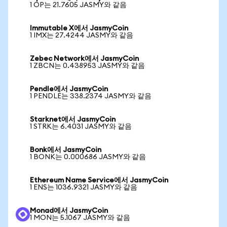
1 OP는 21.7605 JASMY와 같음
Immutable X에서 JasmyCoin
1 IMX는 27.4244 JASMY와 같음
Zebec Network에서 JasmyCoin
1 ZBCN는 0.438953 JASMY와 같음
Pendle에서 JasmyCoin
1 PENDLE는 338.2374 JASMY와 같음
Starknet에서 JasmyCoin
1 STRK는 6.4031 JASMY와 같음
Bonk에서 JasmyCoin
1 BONK는 0.000686 JASMY와 같음
Ethereum Name Service에서 JasmyCoin
1 ENS는 1036.9321 JASMY와 같음
Monad에서 JasmyCoin
1 MON는 5.1067 JASMY와 같음