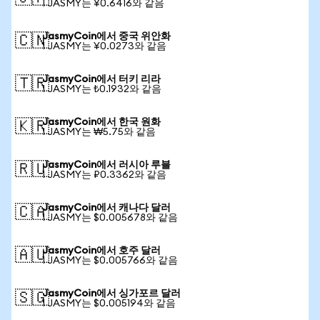
1 JASMY는 ¥0.6416와 같음
JasmyCoin에서 중국 위안화
🇨🇳
1 JASMY는 ¥0.0273와 같음
JasmyCoin에서 터키 리라
🇹🇷
1 JASMY는 ₺0.1932와 같음
JasmyCoin에서 한국 원화
🇰🇷
1 JASMY는 ₩5.75와 같음
JasmyCoin에서 러시아 루블
🇷🇺
1 JASMY는 ₽0.3362와 같음
JasmyCoin에서 캐나다 달러
🇨🇦
1 JASMY는 $0.005678와 같음
JasmyCoin에서 호주 달러
🇦🇺
1 JASMY는 $0.005766와 같음
JasmyCoin에서 싱가포르 달러
🇸🇬
1 JASMY는 $0.005194와 같음