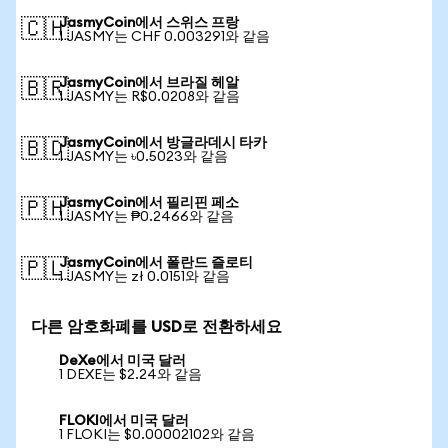
JasmyCoin에서 스위스 프랑
🇨🇭
1 JASMY는 CHF 0.003291와 같음
JasmyCoin에서 브라질 헤알
🇧🇷
1 JASMY는 R$0.0208와 같음
JasmyCoin에서 방글라데시 타카
🇧🇩
1 JASMY는 ৳0.5023와 같음
JasmyCoin에서 필리핀 페소
🇵🇭
1 JASMY는 ₱0.2466와 같음
JasmyCoin에서 폴란드 즐로티
🇵🇱
1 JASMY는 zł 0.0151와 같음
다른 암호화폐를 USD로 전환하세요
DeXe에서 미국 달러
1 DEXE는 $2.24와 같음
FLOKI에서 미국 달러
1 FLOKI는 $0.00002102와 같음