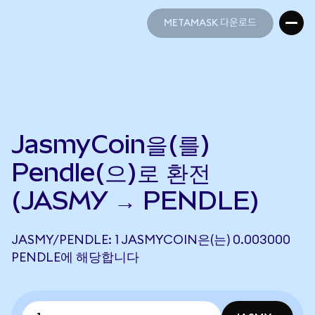
METAMASK 다운로드
METAMASK 다운로드
JasmyCoin을(를)
Pendle(으)로 환전
(JASMY → PENDLE)
JASMY/PENDLE: 1 JASMYCOIN은(는) 0.003000
PENDLE에 해당합니다