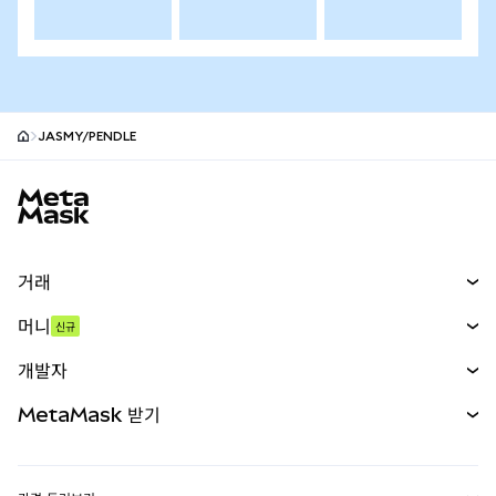
JASMY/PENDLE
MetaMask 사이트 바닥글
거래
스왑
머니
신규
예측 시장
신규
매수
개발자
무기한 선물
신규
카드
문서 보기
MetaMask 받기
실물자산
mUSD
신규
대시보드
Transaction Shield
수익 창출
Smart Accounts Kit
에이전트 지갑
신규