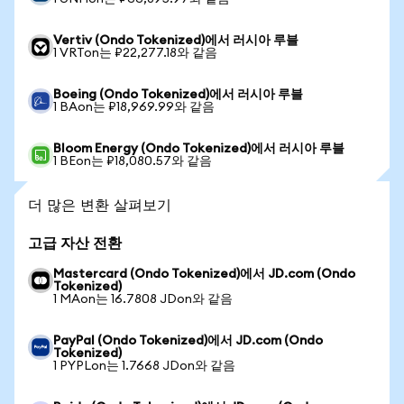
Vertiv (Ondo Tokenized)에서 러시아 루블
1 VRTon는 ₽22,277.18와 같음
Boeing (Ondo Tokenized)에서 러시아 루블
1 BAon는 ₽18,969.99와 같음
Bloom Energy (Ondo Tokenized)에서 러시아 루블
1 BEon는 ₽18,080.57와 같음
더 많은 변환 살펴보기
고급 자산 전환
Mastercard (Ondo Tokenized)에서 JD.com (Ondo
Tokenized)
1 MAon는 16.7808 JDon와 같음
PayPal (Ondo Tokenized)에서 JD.com (Ondo
Tokenized)
1 PYPLon는 1.7668 JDon와 같음