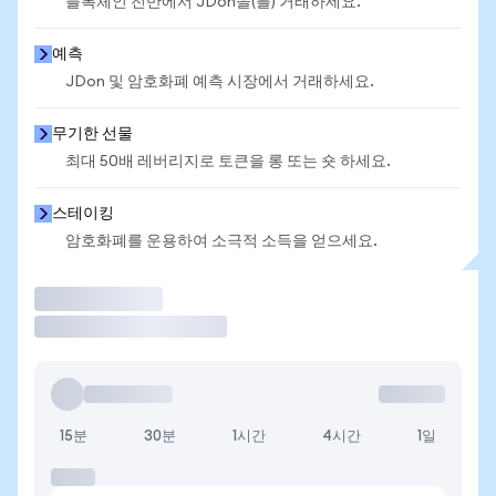
블록체인 전반에서 JDon을(를) 거래하세요.
예측
JDon 및 암호화폐 예측 시장에서 거래하세요.
무기한 선물
최대 50배 레버리지로 토큰을 롱 또는 숏 하세요.
스테이킹
암호화폐를 운용하여 소극적 소득을 얻으세요.
거래
15분
30분
1시간
4시간
1일