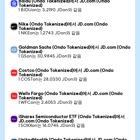
Baidu (Ondo Tokenized)에서 JD.com (Ondo
Tokenized)
1 BIDUon는 3.2190 JDon와 같음
Nike (Ondo Tokenized)에서 JD.com (Ondo
Tokenized)
1 NKEon는 1.2743 JDon와 같음
Goldman Sachs (Ondo Tokenized)에서 JD.com (Ondo
Tokenized)
1 GSon는 30.9845 JDon와 같음
Costco (Ondo Tokenized)에서 JD.com (Ondo
Tokenized)
1 COSTon는 28.0330 JDon와 같음
Wells Fargo (Ondo Tokenized)에서 JD.com (Ondo
Tokenized)
1 WFCon는 2.6053 JDon와 같음
iShares Semiconductor ETF (Ondo Tokenized)에서
JD.com (Ondo Tokenized)
1 SOXXon는 16.0745 JDon와 같음