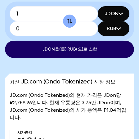
JDON
RUB
JDON을(를) RUB(으)로 스왑
최신 JD.com (Ondo Tokenized) 시장 정보
JD.com (Ondo Tokenized)의 현재 가격은 JDon당
₽2,759.96입니다. 현재 유통량은 3.75만 JDon이며,
JD.com (Ondo Tokenized)의 시가 총액은 ₽1.04억입
니다.
시가총액