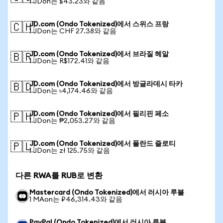
1 JDon는 $43.23와 같음
JD.com (Ondo Tokenized)에서 스위스 프랑
🇨🇭
1 JDon는 CHF 27.38와 같음
JD.com (Ondo Tokenized)에서 브라질 헤알
🇧🇷
1 JDon는 R$172.41와 같음
JD.com (Ondo Tokenized)에서 방글라데시 타카
🇧🇩
1 JDon는 ৳4,174.46와 같음
JD.com (Ondo Tokenized)에서 필리핀 페소
🇵🇭
1 JDon는 ₱2,053.27와 같음
JD.com (Ondo Tokenized)에서 폴란드 즐로티
🇵🇱
1 JDon는 zł 125.75와 같음
다른 RWA를 RUB로 변환
Mastercard (Ondo Tokenized)에서 러시아 루블
1 MAon는 ₽46,314.43와 같음
PayPal (Ondo Tokenized)에서 러시아 루블