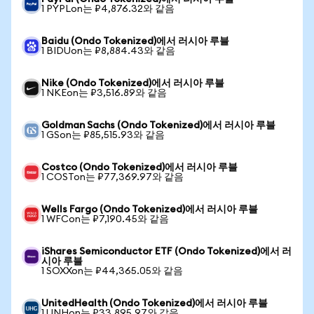
1 PYPLon는 ₽4,876.32와 같음
Baidu (Ondo Tokenized)에서 러시아 루블
1 BIDUon는 ₽8,884.43와 같음
Nike (Ondo Tokenized)에서 러시아 루블
1 NKEon는 ₽3,516.89와 같음
Goldman Sachs (Ondo Tokenized)에서 러시아 루블
1 GSon는 ₽85,515.93와 같음
Costco (Ondo Tokenized)에서 러시아 루블
1 COSTon는 ₽77,369.97와 같음
Wells Fargo (Ondo Tokenized)에서 러시아 루블
1 WFCon는 ₽7,190.45와 같음
iShares Semiconductor ETF (Ondo Tokenized)에서 러
시아 루블
1 SOXXon는 ₽44,365.05와 같음
UnitedHealth (Ondo Tokenized)에서 러시아 루블
1 UNHon는 ₽33,895.97와 같음