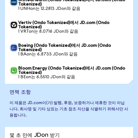
UnitedHealth (Ondo Tokenized)에서 JD.com (Ondo
Tokenized)
1 UNHon는 12.2813 JDon와 같음
Vertiv (Ondo Tokenized)에서 JD.com (Ondo
Tokenized)
1 VRTon는 8.0716 JDon와 같음
Boeing (Ondo Tokenized)에서 JD.com (Ondo
Tokenized)
1 BAon는 6.8733 JDon와 같음
Bloom Energy (Ondo Tokenized)에서 JD.com (Ondo
Tokenized)
1 BEon는 6.5510 JDon와 같음
면책 조항
이 제품은 JD.com이(가) 발행, 후원, 보증하거나 제휴한 것이 아닙
니다. 회사명 및 기타 상표는 기초 참조 자산을 식별하기 위해서만 사
용됩니다.
몇 초 만에 JDon 받기