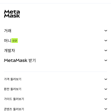
MetaMask 사이트 바닥글
거래
스왑
머니
신규
예측 시장
신규
매수
개발자
무기한 선물
신규
카드
문서 보기
MetaMask 받기
실물자산
mUSD
신규
대시보드
Transaction Shield
수익 창출
Smart Accounts Kit
에이전트 지갑
신규
가격 둘러보기
임베디드 지갑
Snaps
비트코인 가격
환전 둘러보기
MetaMask Connect
이더리움 가격
보상
신규
BTC를 USD로 환전
솔라나 가격
가이드 둘러보기
Snaps
보안
ETH를 USD로 환전
BTC 매수
시바이누 가격
USDT를 INR로 환전
콘텐츠 둘러보기
웹3 서비스
고객 지원
ETH 매수