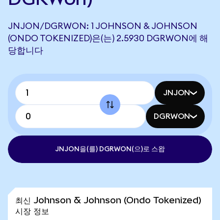
JNJON/DGRWON: 1 JOHNSON & JOHNSON
(ONDO TOKENIZED)은(는) 2.5930 DGRWON에 해
당합니다
JNJON
DGRWON
JNJON을(를) DGRWON(으)로 스왑
최신 Johnson & Johnson (Ondo Tokenized)
시장 정보