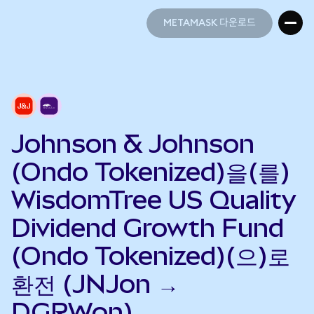
METAMASK 다운로드
METAMASK 다운로드
Johnson & Johnson
(Ondo Tokenized)을(를)
WisdomTree US Quality
Dividend Growth Fund
(Ondo Tokenized)(으)로
환전 (JNJon →
DGRWon)