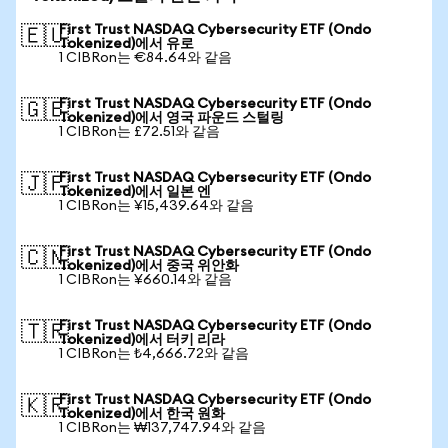
First Trust NASDAQ Cybersecurity ETF (Ondo
🇪🇺
Tokenized)에서 유로
1 CIBRon는 €84.64와 같음
First Trust NASDAQ Cybersecurity ETF (Ondo
🇬🇧
Tokenized)에서 영국 파운드 스털링
1 CIBRon는 £72.51와 같음
First Trust NASDAQ Cybersecurity ETF (Ondo
🇯🇵
Tokenized)에서 일본 엔
1 CIBRon는 ¥15,439.64와 같음
First Trust NASDAQ Cybersecurity ETF (Ondo
🇨🇳
Tokenized)에서 중국 위안화
1 CIBRon는 ¥660.14와 같음
First Trust NASDAQ Cybersecurity ETF (Ondo
🇹🇷
Tokenized)에서 터키 리라
1 CIBRon는 ₺4,666.72와 같음
First Trust NASDAQ Cybersecurity ETF (Ondo
🇰🇷
Tokenized)에서 한국 원화
1 CIBRon는 ₩137,747.94와 같음