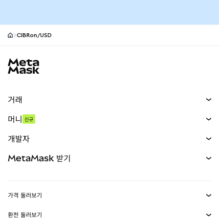
CIBRon/USD
MetaMask 사이트 바닥글
거래
스왑
머니
신규
예측 시장
신규
매수
개발자
무기한 선물
신규
카드
문서 보기
MetaMask 받기
실물자산
mUSD
신규
대시보드
Transaction Shield
수익 창출
Smart Accounts Kit
에이전트 지갑
신규
가격 둘러보기
임베디드 지갑
Snaps
비트코인 가격
환전 둘러보기
이더리움 가격