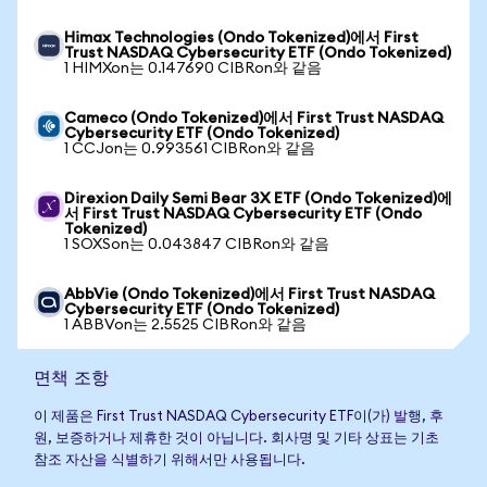
Himax Technologies (Ondo Tokenized)에서 First
Trust NASDAQ Cybersecurity ETF (Ondo Tokenized)
1 HIMXon는 0.147690 CIBRon와 같음
Cameco (Ondo Tokenized)에서 First Trust NASDAQ
Cybersecurity ETF (Ondo Tokenized)
1 CCJon는 0.993561 CIBRon와 같음
Direxion Daily Semi Bear 3X ETF (Ondo Tokenized)에
서 First Trust NASDAQ Cybersecurity ETF (Ondo
Tokenized)
1 SOXSon는 0.043847 CIBRon와 같음
AbbVie (Ondo Tokenized)에서 First Trust NASDAQ
Cybersecurity ETF (Ondo Tokenized)
1 ABBVon는 2.5525 CIBRon와 같음
면책 조항
이 제품은 First Trust NASDAQ Cybersecurity ETF이(가) 발행, 후
원, 보증하거나 제휴한 것이 아닙니다. 회사명 및 기타 상표는 기초
참조 자산을 식별하기 위해서만 사용됩니다.