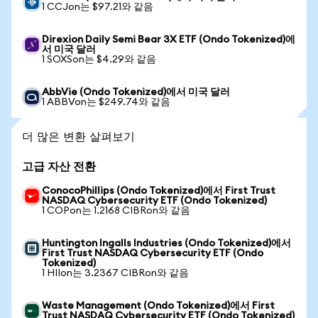
1 CCJon는 $97.21와 같음
Direxion Daily Semi Bear 3X ETF (Ondo Tokenized)에
서 미국 달러
1 SOXSon는 $4.29와 같음
AbbVie (Ondo Tokenized)에서 미국 달러
1 ABBVon는 $249.74와 같음
더 많은 변환 살펴보기
고급 자산 전환
ConocoPhillips (Ondo Tokenized)에서 First Trust
NASDAQ Cybersecurity ETF (Ondo Tokenized)
1 COPon는 1.2168 CIBRon와 같음
Huntington Ingalls Industries (Ondo Tokenized)에서
First Trust NASDAQ Cybersecurity ETF (Ondo
Tokenized)
1 HIIon는 3.2367 CIBRon와 같음
Waste Management (Ondo Tokenized)에서 First
Trust NASDAQ Cybersecurity ETF (Ondo Tokenized)