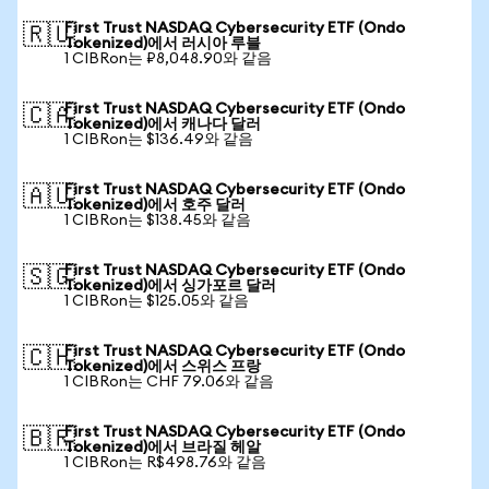
First Trust NASDAQ Cybersecurity ETF (Ondo
🇷🇺
Tokenized)에서 러시아 루블
1 CIBRon는 ₽8,048.90와 같음
First Trust NASDAQ Cybersecurity ETF (Ondo
🇨🇦
Tokenized)에서 캐나다 달러
1 CIBRon는 $136.49와 같음
First Trust NASDAQ Cybersecurity ETF (Ondo
🇦🇺
Tokenized)에서 호주 달러
1 CIBRon는 $138.45와 같음
First Trust NASDAQ Cybersecurity ETF (Ondo
🇸🇬
Tokenized)에서 싱가포르 달러
1 CIBRon는 $125.05와 같음
First Trust NASDAQ Cybersecurity ETF (Ondo
🇨🇭
Tokenized)에서 스위스 프랑
1 CIBRon는 CHF 79.06와 같음
First Trust NASDAQ Cybersecurity ETF (Ondo
🇧🇷
Tokenized)에서 브라질 헤알
1 CIBRon는 R$498.76와 같음