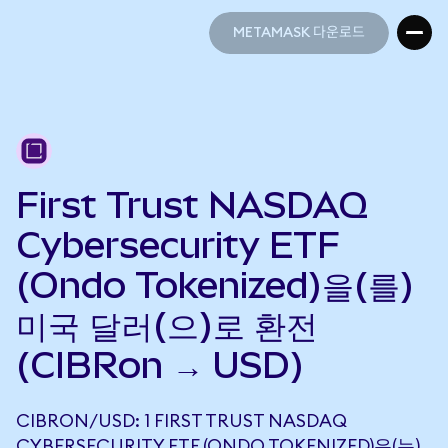
METAMASK 다운로드
METAMASK 다운로드
First Trust NASDAQ
Cybersecurity ETF
(Ondo Tokenized)을(를)
미국 달러(으)로 환전
(CIBRon → USD)
CIBRON/USD: 1 FIRST TRUST NASDAQ
CYBERSECURITY ETF (ONDO TOKENIZED)은(는)