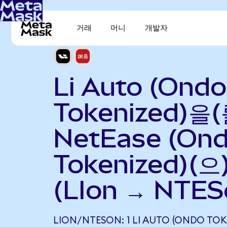
거래
머니
개발자
Li Auto (Ondo
Tokenized)을(
NetEase (On
Tokenized)(
(LIon → NTES
LION/NTESON: 1 LI AUTO (ONDO TOK