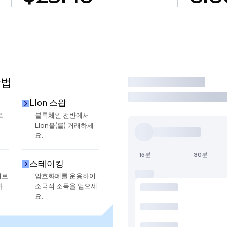
방법
거래
LIon 스왑
로
블록체인 전반에서
LIon을(를) 거래하세
요.
15분
30분
스테이킹
지로
암호화폐를 운용하여
하
소극적 소득을 얻으세
요.