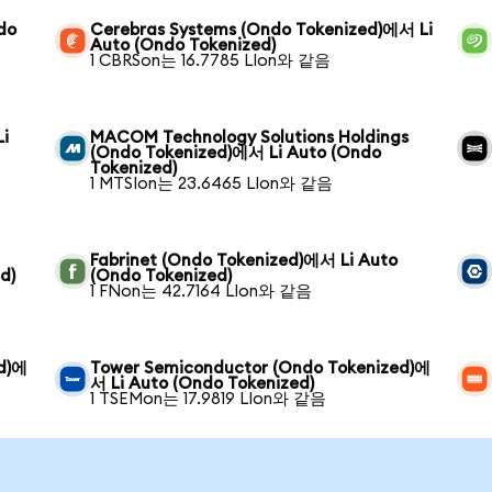
do
Cerebras Systems (Ondo Tokenized)에서 Li
Auto (Ondo Tokenized)
1 CBRSon는 16.7785 LIon와 같음
Li
MACOM Technology Solutions Holdings
(Ondo Tokenized)에서 Li Auto (Ondo
Tokenized)
1 MTSIon는 23.6465 LIon와 같음
Fabrinet (Ondo Tokenized)에서 Li Auto
d)
(Ondo Tokenized)
1 FNon는 42.7164 LIon와 같음
ed)에
Tower Semiconductor (Ondo Tokenized)에
서 Li Auto (Ondo Tokenized)
1 TSEMon는 17.9819 LIon와 같음