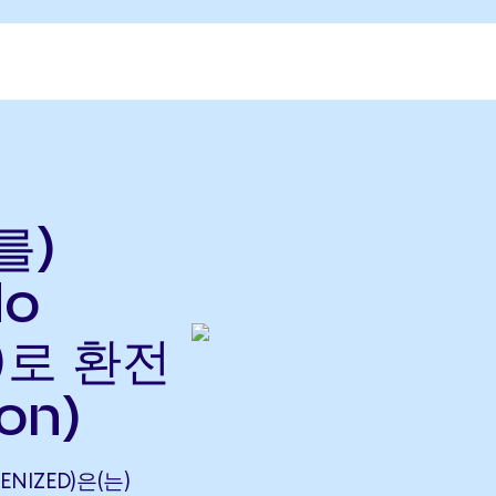
를)
do
으)로 환전
on)
ENIZED)은(는)