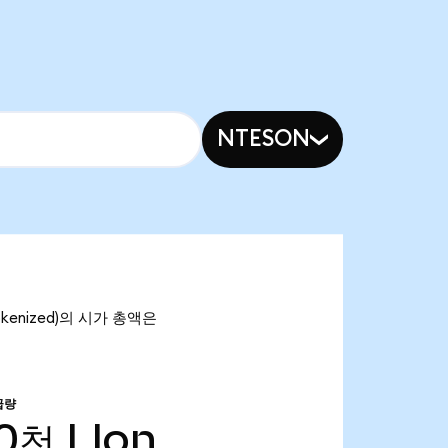
NTESON
Tokenized)의 시가 총액은
급량
80천
LIon