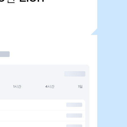
1시간
4시간
1일