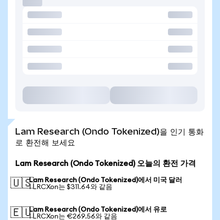
Lam Research (Ondo Tokenized)을 인기 통화
로 환전해 보세요
Lam Research (Ondo Tokenized) 오늘의 환전 가격
Lam Research (Ondo Tokenized)에서 미국 달러
🇺🇸
1 LRCXon는 $311.64와 같음
Lam Research (Ondo Tokenized)에서 유로
🇪🇺
1 LRCXon는 €269.56와 같음