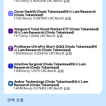
1 VSTon는 0.454306 LRCXon와 같음
Oscar Health (Ondo Tokenized)에서 Lam Research
(Ondo Tokenized)
1 OSCRon는 0.087601 LRCXon와 같음
Vanguard Total Stock Market ETF (Ondo Tokenized)
에서 Lam Research (Ondo Tokenized)
1 VTIon는 1.2266 LRCXon와 같음
ProShares UltraPro Short QQQ (Ondo Tokenized)에
서 Lam Research (Ondo Tokenized)
1 SQQQon는 0.122642 LRCXon와 같음
Intuitive Surgical (Ondo Tokenized)에서 Lam
Research (Ondo Tokenized)
1 ISRGon는 1.2175 LRCXon와 같음
Amkor Technology (Ondo Tokenized)에서 Lam
Research (Ondo Tokenized)
1 AMKRon는 0.175812 LRCXon와 같음
면책 조항