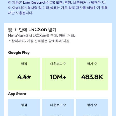
이 제품은 Lam Research이(가) 발행, 후원, 보증하거나 제휴한 것
이 아닙니다. 회사명 및 기타 상표는 기초 참조 자산을 식별하기 위해
서만 사용됩니다.
몇 초 만에 LRCXon 받기
MetaMask에서 LRCXon을 구매, 판매, 거래,
스왑하세요. 가장 신뢰받는 암호화폐 지갑.
Google Play
평점
다운로드 수
평가 수
4.4
10M+
483.8K
App Store
평점
다운로드 수
평가 수