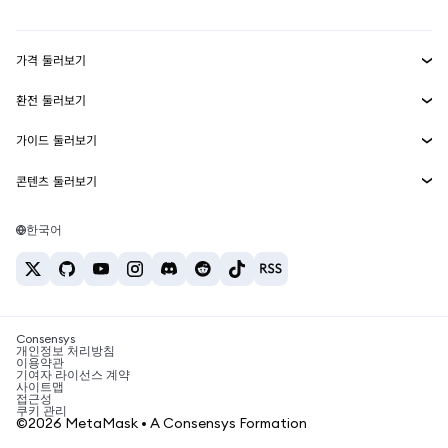
대시보드
Transaction Shield
수익 창출
Smart Accounts Kit
에이전트 지갑
신규
가격 둘러보기
임베디드 지갑
Snaps
비트코인 가격
환전 둘러보기
MetaMask Connect
이더리움 가격
보상
신규
BTC를 USD로 환전
솔라나 가격
가이드 둘러보기
Snaps
보안
ETH를 USD로 환전
BTC 매수
시바이누 가격
USDT를 INR로 환전
콘텐츠 둘러보기
웹3 서비스
고객 지원
ETH 매수
페페 가격
비트코인 지갑
BTC를 USDT로 환전
SOL 매수
채용
테더 가격
솔라나 지갑
한국어
BTC를 INR로 환전
PEPE 매수
연락처
USDC 가격
최고의 암호화폐 카드
ETH를 USDT로 환전
USDT 매수
체인링크 가격
최고의 모바일 암호화폐 지갑
USDT를 PHP로 환전
USDC 매수
Polymarket이란?
BTC를 EUR로 환전
SHIB 매수
Consensys
암호화폐 세금 뉴스
개인정보 처리방침
이용약관
BNB 매수
기여자 라이선스 계약
암호화폐 매수 방법
사이트맵
접근성
비트코인 매도 방법
쿠키 관리
©2026 MetaMask • A Consensys Formation