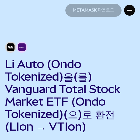
METAMASK 다운로드
METAMASK 다운로드
Li Auto (Ondo
Tokenized)을(를)
Vanguard Total Stock
Market ETF (Ondo
Tokenized)(으)로 환전
(LIon → VTIon)