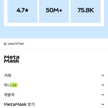
4.7
50M+
75.8K
LIon/VTIon
MetaMask 사이트 바닥글
거래
스왑
머니
신규
예측 시장
신규
매수
개발자
무기한 선물
신규
카드
문서 보기
MetaMask 받기
실물자산
mUSD
신규