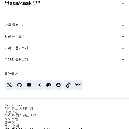
MetaMask 받기
실물자산
mUSD
신규
대시보드
Transaction Shield
수익 창출
Smart Accounts Kit
에이전트 지갑
신규
가격 둘러보기
임베디드 지갑
Snaps
비트코인 가격
환전 둘러보기
MetaMask Connect
이더리움 가격
보상
신규
BTC를 USD로 환전
솔라나 가격
가이드 둘러보기
Snaps
보안
ETH를 USD로 환전
BTC 매수
시바이누 가격
USDT를 INR로 환전
콘텐츠 둘러보기
웹3 서비스
고객 지원
ETH 매수
페페 가격
비트코인 지갑
BTC를 USDT로 환전
SOL 매수
채용
테더 가격
솔라나 지갑
한국어
BTC를 INR로 환전
PEPE 매수
연락처
USDC 가격
최고의 암호화폐 카드
ETH를 USDT로 환전
USDT 매수
체인링크 가격
최고의 모바일 암호화폐 지갑
USDT를 PHP로 환전
USDC 매수
Polymarket이란?
BTC를 EUR로 환전
SHIB 매수
Consensys
암호화폐 세금 뉴스
개인정보 처리방침
이용약관
BNB 매수
기여자 라이선스 계약
암호화폐 매수 방법
사이트맵
접근성
비트코인 매도 방법
쿠키 관리