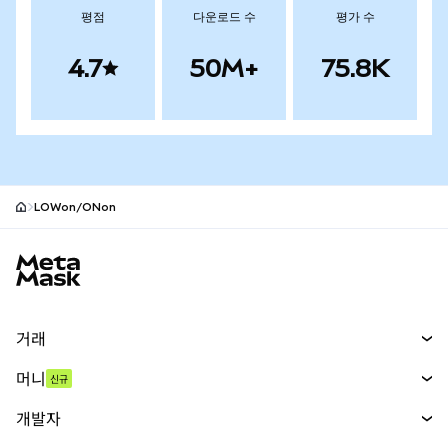
평점
다운로드 수
평가 수
4.7
50M+
75.8K
LOWon/ONon
MetaMask 사이트 바닥글
거래
스왑
머니
신규
예측 시장
신규
매수
개발자
무기한 선물
신규
카드
문서 보기