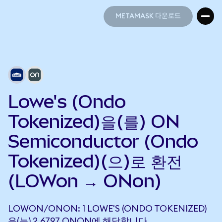
METAMASK 다운로드
METAMASK 다운로드
Lowe's (Ondo
Tokenized)을(를) ON
Semiconductor (Ondo
Tokenized)(으)로 환전
(LOWon → ONon)
LOWON/ONON: 1 LOWE'S (ONDO TOKENIZED)
은(는) 2.6797 ONON에 해당합니다