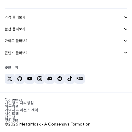
Transaction Shield
수익 창출
Smart Accounts Kit
에이전트 지갑
신규
가격 둘러보기
임베디드 지갑
Snaps
비트코인 가격
환전 둘러보기
MetaMask Connect
이더리움 가격
보상
신규
BTC를 USD로 환전
솔라나 가격
가이드 둘러보기
Snaps
보안
ETH를 USD로 환전
BTC 매수
시바이누 가격
USDT를 INR로 환전
콘텐츠 둘러보기
웹3 서비스
고객 지원
ETH 매수
페페 가격
비트코인 지갑
BTC를 USDT로 환전
SOL 매수
채용
테더 가격
솔라나 지갑
한국어
BTC를 INR로 환전
PEPE 매수
연락처
USDC 가격
최고의 암호화폐 카드
ETH를 USDT로 환전
USDT 매수
체인링크 가격
최고의 모바일 암호화폐 지갑
USDT를 PHP로 환전
USDC 매수
Polymarket이란?
BTC를 EUR로 환전
SHIB 매수
Consensys
암호화폐 세금 뉴스
개인정보 처리방침
이용약관
BNB 매수
기여자 라이선스 계약
암호화폐 매수 방법
사이트맵
접근성
비트코인 매도 방법
쿠키 관리
©2026 MetaMask • A Consensys Formation