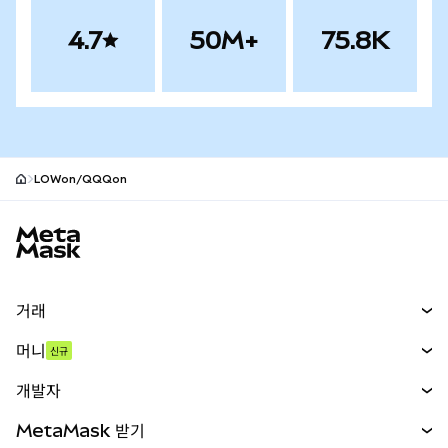
4.7
50M+
75.8K
LOWon/QQQon
MetaMask 사이트 바닥글
거래
스왑
머니
신규
예측 시장
신규
매수
개발자
무기한 선물
신규
카드
문서 보기
MetaMask 받기
실물자산
mUSD
신규
대시보드