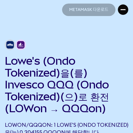
METAMASK 다운로드
METAMASK 다운로드
Lowe's (Ondo
Tokenized)을(를)
Invesco QQQ (Ondo
Tokenized)(으)로 환전
(LOWon → QQQon)
LOWON/QQQON: 1 LOWE'S (ONDO TOKENIZED)
은(는) 0.304155 QQQON에 해당합니다