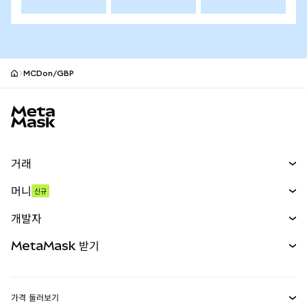
MCDon/GBP
MetaMask 사이트 바닥글
거래
스왑
머니
신규
예측 시장
신규
매수
개발자
무기한 선물
신규
카드
문서 보기
MetaMask 받기
실물자산
mUSD
신규
대시보드
Transaction Shield
수익 창출
Smart Accounts Kit
에이전트 지갑
신규
가격 둘러보기
임베디드 지갑