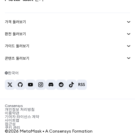
실물자산
mUSD
신규
대시보드
Transaction Shield
수익 창출
Smart Accounts Kit
에이전트 지갑
신규
가격 둘러보기
임베디드 지갑
Snaps
비트코인 가격
환전 둘러보기
MetaMask Connect
이더리움 가격
보상
신규
BTC를 USD로 환전
솔라나 가격
가이드 둘러보기
Snaps
보안
ETH를 USD로 환전
BTC 매수
시바이누 가격
USDT를 INR로 환전
콘텐츠 둘러보기
웹3 서비스
고객 지원
ETH 매수
페페 가격
비트코인 지갑
BTC를 USDT로 환전
SOL 매수
채용
테더 가격
솔라나 지갑
한국어
BTC를 INR로 환전
PEPE 매수
연락처
USDC 가격
최고의 암호화폐 카드
ETH를 USDT로 환전
USDT 매수
체인링크 가격
최고의 모바일 암호화폐 지갑
USDT를 PHP로 환전
USDC 매수
Polymarket이란?
BTC를 EUR로 환전
SHIB 매수
Consensys
암호화폐 세금 뉴스
개인정보 처리방침
이용약관
BNB 매수
기여자 라이선스 계약
암호화폐 매수 방법
사이트맵
접근성
비트코인 매도 방법
쿠키 관리
©2026 MetaMask • A Consensys Formation