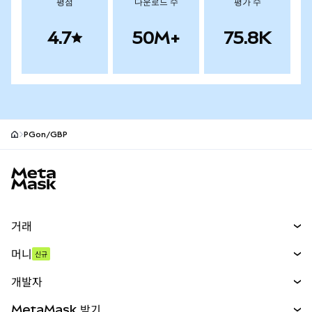
평점
다운로드 수
평가 수
4.7
50M+
75.8K
PGon/GBP
MetaMask 사이트 바닥글
거래
스왑
머니
신규
예측 시장
신규
매수
개발자
무기한 선물
신규
카드
문서 보기
MetaMask 받기