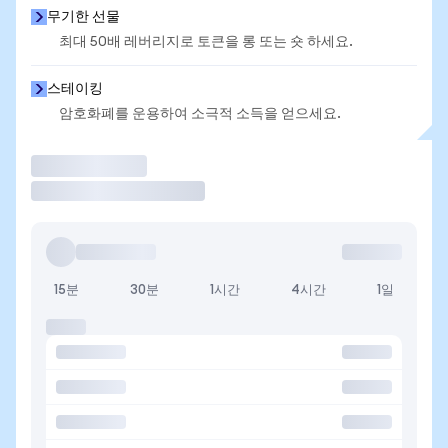
무기한 선물
최대 50배 레버리지로 토큰을 롱 또는 숏 하세요.
스테이킹
암호화폐를 운용하여 소극적 소득을 얻으세요.
거래
15분
30분
1시간
4시간
1일