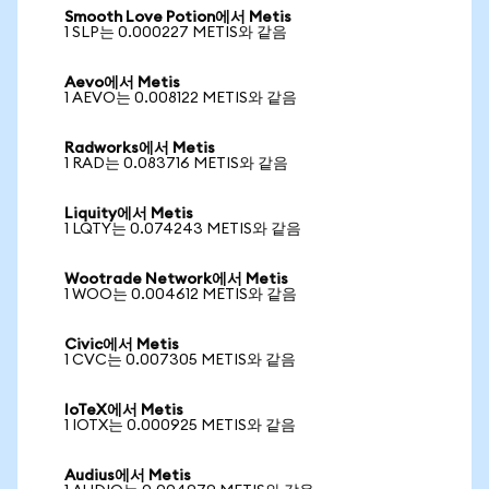
Smooth Love Potion에서 Metis
1 SLP는 0.000227 METIS와 같음
Aevo에서 Metis
1 AEVO는 0.008122 METIS와 같음
Radworks에서 Metis
1 RAD는 0.083716 METIS와 같음
Liquity에서 Metis
1 LQTY는 0.074243 METIS와 같음
Wootrade Network에서 Metis
1 WOO는 0.004612 METIS와 같음
Civic에서 Metis
1 CVC는 0.007305 METIS와 같음
IoTeX에서 Metis
1 IOTX는 0.000925 METIS와 같음
Audius에서 Metis