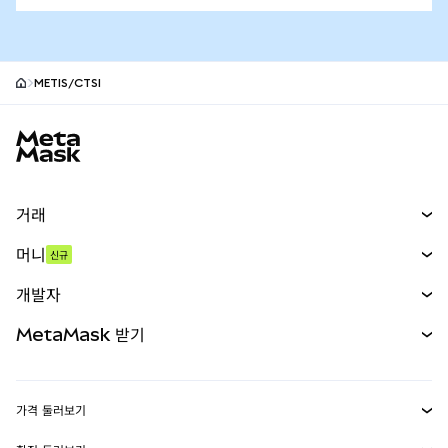
METIS/CTSI
MetaMask 사이트 바닥글
거래
스왑
머니
신규
예측 시장
신규
매수
개발자
무기한 선물
신규
카드
문서 보기
MetaMask 받기
실물자산
mUSD
신규
대시보드
Transaction Shield
수익 창출
Smart Accounts Kit
에이전트 지갑
신규
가격 둘러보기
임베디드 지갑
Snaps
비트코인 가격