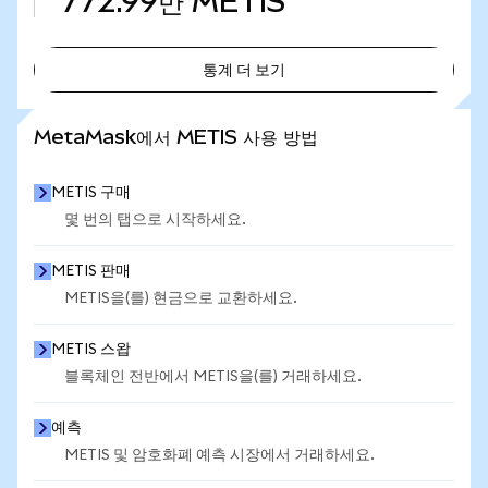
772.99만
METIS
통계 더 보기
통계 더 보기
MetaMask에서 METIS 사용 방법
METIS 구매
몇 번의 탭으로 시작하세요.
METIS 판매
METIS을(를) 현금으로 교환하세요.
METIS 스왑
블록체인 전반에서 METIS을(를) 거래하세요.
예측
METIS 및 암호화폐 예측 시장에서 거래하세요.