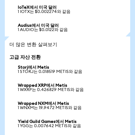
IoTeX에서 미국 달러
1 IOTX는 $0.002274와 같음
Audius에서 미국 달러
1 AUDIO는 $0.0122와 같음
더 많은 변환 살펴보기
고급 자산 전환
Storj에서 Metis
1 STORJ는 0.018519 METIS와 같음
Wrapped XRP에서 Metis
1 WXRP는 0.426829 METIS와 같음
Wrapped NXM에서 Metis
1 WNXM는 19.9472 METIS와 같음
Yield Guild Games에서 Metis
1 YGG는 0.007642 METIS와 같음