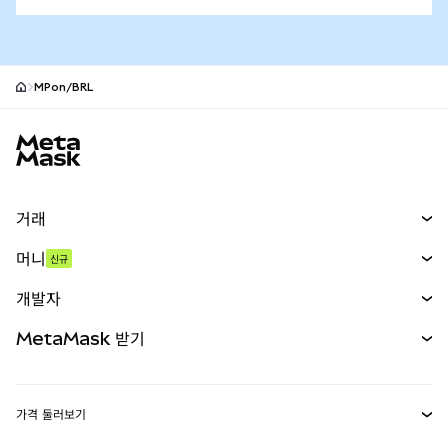
MPon/BRL
MetaMask 사이트 바닥글
거래
스왑
머니
신규
예측 시장
신규
매수
개발자
무기한 선물
신규
카드
문서 보기
MetaMask 받기
실물자산
mUSD
신규
대시보드
Transaction Shield
수익 창출
Smart Accounts Kit
에이전트 지갑
신규
가격 둘러보기
임베디드 지갑
Snaps
비트코인 가격