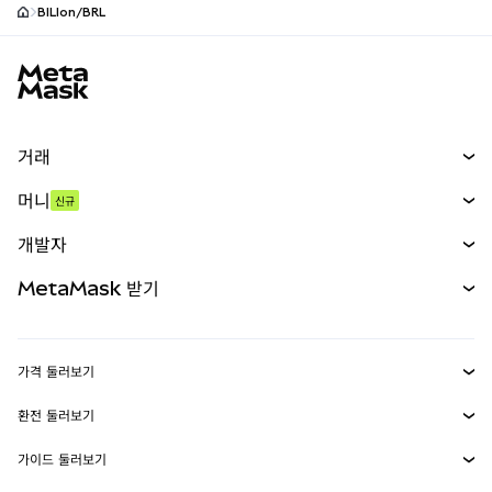
BILIon/BRL
MetaMask 사이트 바닥글
거래
스왑
머니
신규
예측 시장
신규
매수
개발자
무기한 선물
신규
카드
문서 보기
MetaMask 받기
실물자산
mUSD
신규
대시보드
Transaction Shield
수익 창출
Smart Accounts Kit
에이전트 지갑
신규
가격 둘러보기
임베디드 지갑
Snaps
비트코인 가격
환전 둘러보기
MetaMask Connect
이더리움 가격
보상
신규
BTC를 USD로 환전
솔라나 가격
가이드 둘러보기
Snaps
보안
ETH를 USD로 환전
BTC 매수
시바이누 가격