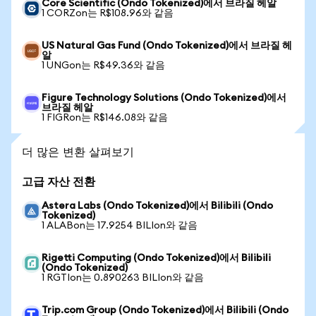
Core Scientific (Ondo Tokenized)에서 브라질 헤알
1 CORZon는 R$108.96와 같음
US Natural Gas Fund (Ondo Tokenized)에서 브라질 헤
알
1 UNGon는 R$49.36와 같음
Figure Technology Solutions (Ondo Tokenized)에서
브라질 헤알
1 FIGRon는 R$146.08와 같음
더 많은 변환 살펴보기
고급 자산 전환
Astera Labs (Ondo Tokenized)에서 Bilibili (Ondo
Tokenized)
1 ALABon는 17.9254 BILIon와 같음
Rigetti Computing (Ondo Tokenized)에서 Bilibili
(Ondo Tokenized)
1 RGTIon는 0.890263 BILIon와 같음
Trip.com Group (Ondo Tokenized)에서 Bilibili (Ondo