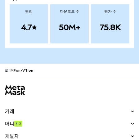
평점
다운로드 수
평가 수
4.7
50M+
75.8K
MPon/VTIon
MetaMask 사이트 바닥글
거래
스왑
머니
신규
예측 시장
신규
매수
개발자