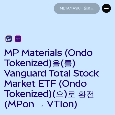
METAMASK 다운로드
METAMASK 다운로드
MP Materials (Ondo
Tokenized)을(를)
Vanguard Total Stock
Market ETF (Ondo
Tokenized)(으)로 환전
(MPon → VTIon)