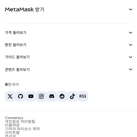
무기한 선물
신규
카드
문서 보기
MetaMask 받기
실물자산
mUSD
신규
대시보드
Transaction Shield
수익 창출
Smart Accounts Kit
에이전트 지갑
신규
가격 둘러보기
임베디드 지갑
Snaps
비트코인 가격
환전 둘러보기
MetaMask Connect
이더리움 가격
보상
신규
BTC를 USD로 환전
솔라나 가격
가이드 둘러보기
Snaps
보안
ETH를 USD로 환전
BTC 매수
시바이누 가격
USDT를 INR로 환전
콘텐츠 둘러보기
웹3 서비스
고객 지원
ETH 매수
페페 가격
비트코인 지갑
BTC를 USDT로 환전
SOL 매수
채용
테더 가격
솔라나 지갑
한국어
BTC를 INR로 환전
PEPE 매수
연락처
USDC 가격
최고의 암호화폐 카드
ETH를 USDT로 환전
USDT 매수
체인링크 가격
최고의 모바일 암호화폐 지갑
USDT를 PHP로 환전
USDC 매수
Polymarket이란?
BTC를 EUR로 환전
SHIB 매수
Consensys
암호화폐 세금 뉴스
개인정보 처리방침
이용약관
BNB 매수
기여자 라이선스 계약
암호화폐 매수 방법
사이트맵
접근성