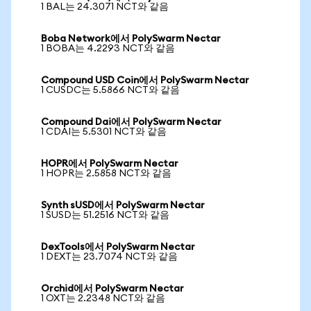
1 BAL는 24.3071 NCT와 같음
Boba Network에서 PolySwarm Nectar
1 BOBA는 4.2293 NCT와 같음
Compound USD Coin에서 PolySwarm Nectar
1 CUSDC는 5.5866 NCT와 같음
Compound Dai에서 PolySwarm Nectar
1 CDAI는 5.5301 NCT와 같음
HOPR에서 PolySwarm Nectar
1 HOPR는 2.5858 NCT와 같음
Synth sUSD에서 PolySwarm Nectar
1 SUSD는 51.2516 NCT와 같음
DexTools에서 PolySwarm Nectar
1 DEXT는 23.7074 NCT와 같음
Orchid에서 PolySwarm Nectar
1 OXT는 2.2348 NCT와 같음