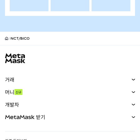
NCT/BICO
MetaMask 사이트 바닥글
거래
스왑
머니
신규
예측 시장
신규
매수
개발자
무기한 선물
신규
카드
문서 보기
MetaMask 받기
실물자산
mUSD
신규
대시보드
Transaction Shield
수익 창출
Smart Accounts Kit
에이전트 지갑
신규