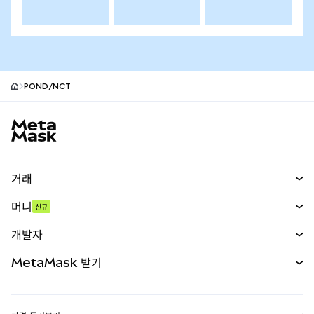
POND/NCT
MetaMask 사이트 바닥글
거래
스왑
머니
신규
예측 시장
신규
매수
개발자
무기한 선물
신규
카드
문서 보기
MetaMask 받기
실물자산
mUSD
신규
대시보드
Transaction Shield
수익 창출
Smart Accounts Kit
에이전트 지갑
신규