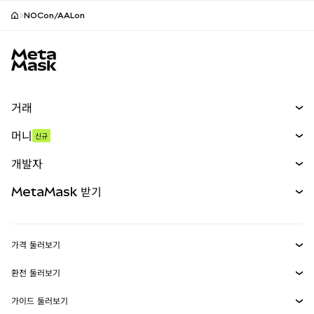
NOCon/AALon
MetaMask 사이트 바닥글
거래
스왑
머니
신규
예측 시장
신규
매수
개발자
무기한 선물
신규
카드
문서 보기
MetaMask 받기
실물자산
mUSD
신규
대시보드
Transaction Shield
수익 창출
Smart Accounts Kit
에이전트 지갑
신규
가격 둘러보기
임베디드 지갑
Snaps
비트코인 가격
환전 둘러보기
MetaMask Connect
이더리움 가격
보상
신규
BTC를 USD로 환전
솔라나 가격
가이드 둘러보기
Snaps
보안
ETH를 USD로 환전
BTC 매수