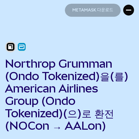
METAMASK 다운로드
METAMASK 다운로드
Northrop Grumman
(Ondo Tokenized)을(를)
American Airlines
Group (Ondo
Tokenized)(으)로 환전
(NOCon → AALon)