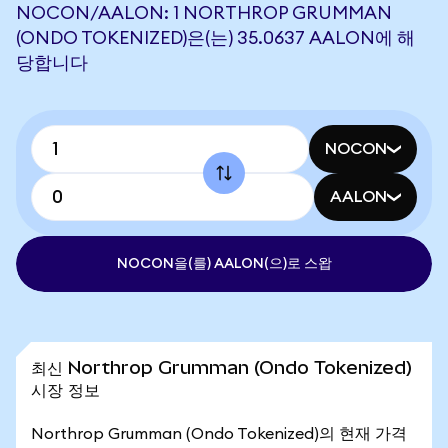
NOCON/AALON: 1 NORTHROP GRUMMAN
(ONDO TOKENIZED)은(는) 35.0637 AALON에 해
당합니다
NOCON
AALON
NOCON을(를) AALON(으)로 스왑
최신 Northrop Grumman (Ondo Tokenized)
시장 정보
Northrop Grumman (Ondo Tokenized)의 현재 가격