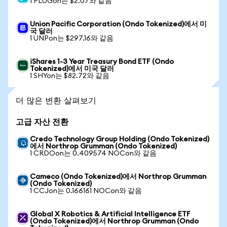
1 PLUGon는 $2.07와 같음
Union Pacific Corporation (Ondo Tokenized)에서 미
국 달러
1 UNPon는 $297.16와 같음
iShares 1-3 Year Treasury Bond ETF (Ondo
Tokenized)에서 미국 달러
1 SHYon는 $82.72와 같음
더 많은 변환 살펴보기
고급 자산 전환
Credo Technology Group Holding (Ondo Tokenized)
에서 Northrop Grumman (Ondo Tokenized)
1 CRDOon는 0.409574 NOCon와 같음
Cameco (Ondo Tokenized)에서 Northrop Grumman
(Ondo Tokenized)
1 CCJon는 0.166161 NOCon와 같음
Global X Robotics & Artificial Intelligence ETF
(Ondo Tokenized)에서 Northrop Grumman (Ondo