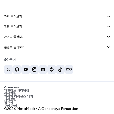
mUSD
신규
대시보드
Transaction Shield
수익 창출
Smart Accounts Kit
에이전트 지갑
신규
가격 둘러보기
임베디드 지갑
Snaps
비트코인 가격
환전 둘러보기
MetaMask Connect
이더리움 가격
보상
신규
BTC를 USD로 환전
솔라나 가격
가이드 둘러보기
Snaps
보안
ETH를 USD로 환전
BTC 매수
시바이누 가격
USDT를 INR로 환전
콘텐츠 둘러보기
웹3 서비스
고객 지원
ETH 매수
페페 가격
비트코인 지갑
BTC를 USDT로 환전
SOL 매수
채용
테더 가격
솔라나 지갑
한국어
BTC를 INR로 환전
PEPE 매수
연락처
USDC 가격
최고의 암호화폐 카드
ETH를 USDT로 환전
USDT 매수
체인링크 가격
최고의 모바일 암호화폐 지갑
USDT를 PHP로 환전
USDC 매수
Polymarket이란?
BTC를 EUR로 환전
SHIB 매수
Consensys
암호화폐 세금 뉴스
개인정보 처리방침
이용약관
BNB 매수
기여자 라이선스 계약
암호화폐 매수 방법
사이트맵
접근성
비트코인 매도 방법
쿠키 관리
©2026 MetaMask • A Consensys Formation