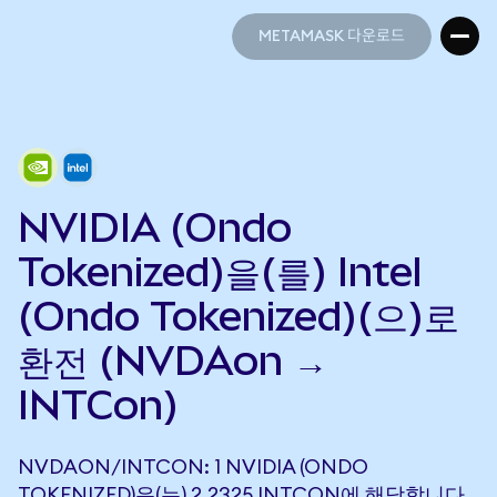
METAMASK 다운로드
METAMASK 다운로드
NVIDIA (Ondo
Tokenized)을(를) Intel
(Ondo Tokenized)(으)로
환전 (NVDAon →
INTCon)
NVDAON/INTCON: 1 NVIDIA (ONDO
TOKENIZED)은(는) 2.2325 INTCON에 해당합니다