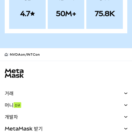
4.7
50M+
75.8K
NVDAon/INTCon
MetaMask 사이트 바닥글
거래
스왑
머니
신규
예측 시장
신규
매수
개발자
무기한 선물
신규
카드
문서 보기
MetaMask 받기
실물자산