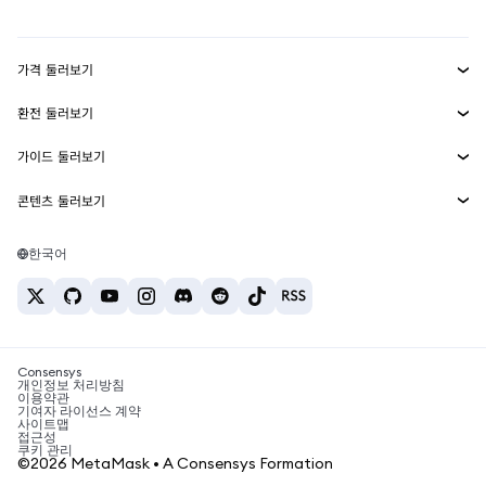
mUSD
신규
대시보드
Transaction Shield
수익 창출
Smart Accounts Kit
에이전트 지갑
신규
가격 둘러보기
임베디드 지갑
Snaps
비트코인 가격
환전 둘러보기
MetaMask Connect
이더리움 가격
보상
신규
BTC를 USD로 환전
솔라나 가격
가이드 둘러보기
Snaps
보안
ETH를 USD로 환전
BTC 매수
시바이누 가격
USDT를 INR로 환전
콘텐츠 둘러보기
웹3 서비스
고객 지원
ETH 매수
페페 가격
비트코인 지갑
BTC를 USDT로 환전
SOL 매수
채용
테더 가격
솔라나 지갑
한국어
BTC를 INR로 환전
PEPE 매수
연락처
USDC 가격
최고의 암호화폐 카드
ETH를 USDT로 환전
USDT 매수
체인링크 가격
최고의 모바일 암호화폐 지갑
USDT를 PHP로 환전
USDC 매수
Polymarket이란?
BTC를 EUR로 환전
SHIB 매수
Consensys
암호화폐 세금 뉴스
개인정보 처리방침
이용약관
BNB 매수
기여자 라이선스 계약
암호화폐 매수 방법
사이트맵
접근성
비트코인 매도 방법
쿠키 관리
©2026 MetaMask • A Consensys Formation