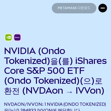
METAMASK 다운로드
METAMASK 다운로드
NVIDIA (Ondo
Tokenized)을(를) iShares
Core S&P 500 ETF
(Ondo Tokenized)(으)로
환전 (NVDAon → IVVon)
NVDAON/IVVON: 1 NVIDIA (ONDO TOKENIZED)
은(는) 0.284833 IVVON에 해당합니다