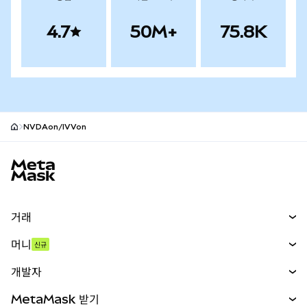
4.7
50M+
75.8K
NVDAon/IVVon
MetaMask 사이트 바닥글
거래
스왑
머니
신규
예측 시장
신규
매수
개발자
무기한 선물
신규
카드
문서 보기
MetaMask 받기
실물자산