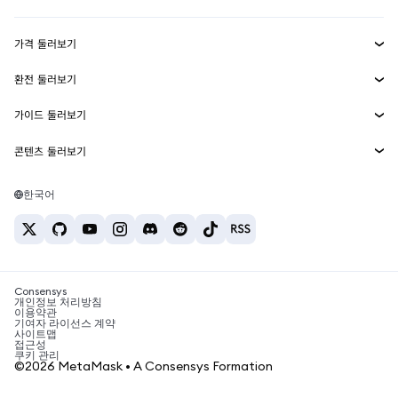
수익 창출
Smart Accounts Kit
에이전트 지갑
신규
가격 둘러보기
임베디드 지갑
Snaps
비트코인 가격
환전 둘러보기
MetaMask Connect
이더리움 가격
보상
신규
BTC를 USD로 환전
솔라나 가격
가이드 둘러보기
Snaps
보안
ETH를 USD로 환전
BTC 매수
시바이누 가격
USDT를 INR로 환전
콘텐츠 둘러보기
웹3 서비스
고객 지원
ETH 매수
페페 가격
비트코인 지갑
BTC를 USDT로 환전
SOL 매수
채용
테더 가격
솔라나 지갑
한국어
BTC를 INR로 환전
PEPE 매수
연락처
USDC 가격
최고의 암호화폐 카드
ETH를 USDT로 환전
USDT 매수
체인링크 가격
최고의 모바일 암호화폐 지갑
USDT를 PHP로 환전
USDC 매수
Polymarket이란?
BTC를 EUR로 환전
SHIB 매수
Consensys
암호화폐 세금 뉴스
개인정보 처리방침
이용약관
BNB 매수
기여자 라이선스 계약
암호화폐 매수 방법
사이트맵
접근성
비트코인 매도 방법
쿠키 관리
©2026 MetaMask • A Consensys Formation