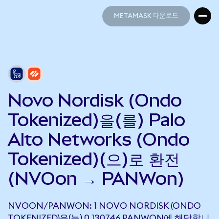
METAMASK 다운로드
METAMASK 다운로드
Novo Nordisk (Ondo
Tokenized)을(를) Palo
Alto Networks (Ondo
Tokenized)(으)로 환전
(NVOon → PANWon)
NVOON/PANWON: 1 NOVO NORDISK (ONDO
TOKENIZED)은(는) 0.130746 PANWON에 해당합니