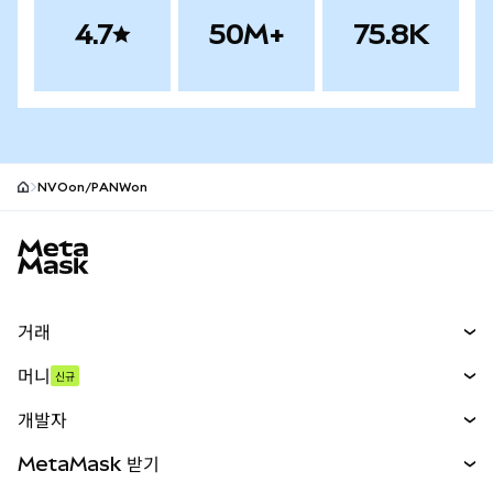
4.7
50M+
75.8K
NVOon/PANWon
MetaMask 사이트 바닥글
거래
스왑
머니
신규
예측 시장
신규
매수
개발자
무기한 선물
신규
카드
문서 보기
MetaMask 받기
실물자산
mUSD
신규
대시보드
Transaction Shield