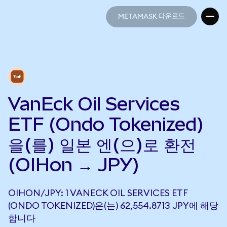
METAMASK 다운로드
METAMASK 다운로드
VanEck Oil Services
ETF (Ondo Tokenized)
을(를) 일본 엔(으)로 환전
(OIHon → JPY)
OIHON/JPY: 1 VANECK OIL SERVICES ETF
(ONDO TOKENIZED)은(는) 62,554.8713 JPY에 해당
합니다