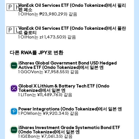
VanEck Oil Services ETF (Ondo Tokenized)에서 필리
🇵🇭
핀 페소
1 OIHon는 ₱23,980.29와 같음
VanEck Oil Services ETF (Ondo Tokenized)에서 폴란
🇵🇱
드 즐로티
1 OIHon는 zł 1,473.50와 같음
다른 RWA를 JPY로 변환
iShares Global Government Bond USD Hedged
Active ETF (Ondo Tokenized)에서 일본 엔
1 GGOVon는 ¥7,958.55와 같음
Global X Lithium & Battery Tech ETF (Ondo
Tokenized)에서 일본 엔
1 LITon는 ¥11,489.76와 같음
Power Integrations (Ondo Tokenized)에서 일본 엔
1 POWIon는 ¥9,920.34와 같음
iShares Investment Grade Systematic Bond ETF
(Ondo Tokenized)에서 일본 엔
1 IGEBon는 ¥7,061.3와 같음