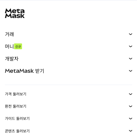
MetaMask 사이트 바닥글
거래
스왑
머니
신규
예측 시장
신규
매수
개발자
무기한 선물
신규
카드
문서 보기
MetaMask 받기
실물자산
mUSD
신규
대시보드
Transaction Shield
수익 창출
Smart Accounts Kit
에이전트 지갑
신규
가격 둘러보기
임베디드 지갑
Snaps
비트코인 가격
환전 둘러보기
MetaMask Connect
이더리움 가격
보상
신규
BTC를 USD로 환전
솔라나 가격
가이드 둘러보기
Snaps
보안
ETH를 USD로 환전
BTC 매수
시바이누 가격
USDT를 INR로 환전
콘텐츠 둘러보기
웹3 서비스
고객 지원
ETH 매수
페페 가격
비트코인 지갑