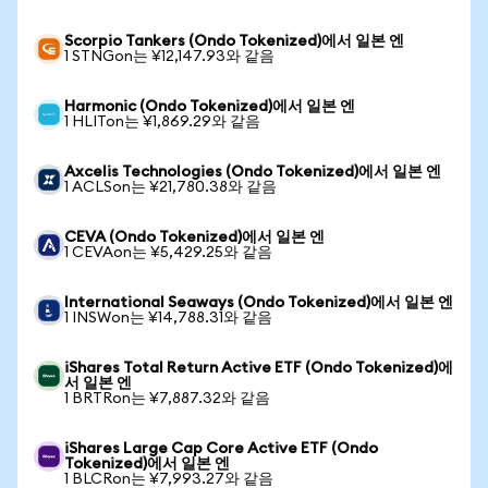
Scorpio Tankers (Ondo Tokenized)에서 일본 엔
1 STNGon는 ¥12,147.93와 같음
Harmonic (Ondo Tokenized)에서 일본 엔
1 HLITon는 ¥1,869.29와 같음
Axcelis Technologies (Ondo Tokenized)에서 일본 엔
1 ACLSon는 ¥21,780.38와 같음
CEVA (Ondo Tokenized)에서 일본 엔
1 CEVAon는 ¥5,429.25와 같음
International Seaways (Ondo Tokenized)에서 일본 엔
1 INSWon는 ¥14,788.31와 같음
iShares Total Return Active ETF (Ondo Tokenized)에
서 일본 엔
1 BRTRon는 ¥7,887.32와 같음
iShares Large Cap Core Active ETF (Ondo
Tokenized)에서 일본 엔
1 BLCRon는 ¥7,993.27와 같음