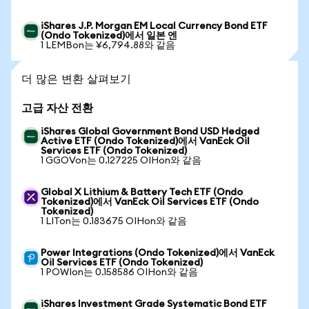
iShares J.P. Morgan EM Local Currency Bond ETF
(Ondo Tokenized)에서 일본 엔
1 LEMBon는 ¥6,794.88와 같음
더 많은 변환 살펴보기
고급 자산 전환
iShares Global Government Bond USD Hedged
Active ETF (Ondo Tokenized)에서 VanEck Oil
Services ETF (Ondo Tokenized)
1 GGOVon는 0.127225 OIHon와 같음
Global X Lithium & Battery Tech ETF (Ondo
Tokenized)에서 VanEck Oil Services ETF (Ondo
Tokenized)
1 LITon는 0.183675 OIHon와 같음
Power Integrations (Ondo Tokenized)에서 VanEck
Oil Services ETF (Ondo Tokenized)
1 POWIon는 0.158586 OIHon와 같음
iShares Investment Grade Systematic Bond ETF