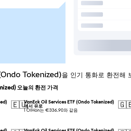
TF (Ondo Tokenized)을 인기 통화로 환전해
Tokenized) 오늘의 환전 가격
zed)
VanEck Oil Services ETF (Ondo Tokenized)
🇪🇺
🇬
에서 유로
1 OIHon는 €336.90와 같음
zed)
VanEck Oil Services ETF (Ondo Tokenized)