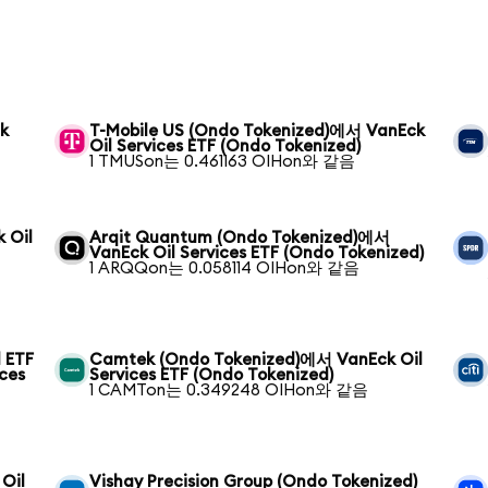
k
T-Mobile US (Ondo Tokenized)에서 VanEck
Oil Services ETF (Ondo Tokenized)
1 TMUSon는 0.461163 OIHon와 같음
 Oil
Arqit Quantum (Ondo Tokenized)에서
VanEck Oil Services ETF (Ondo Tokenized)
1 ARQQon는 0.058114 OIHon와 같음
 ETF
Camtek (Ondo Tokenized)에서 VanEck Oil
ces
Services ETF (Ondo Tokenized)
1 CAMTon는 0.349248 OIHon와 같음
Oil
Vishay Precision Group (Ondo Tokenized)