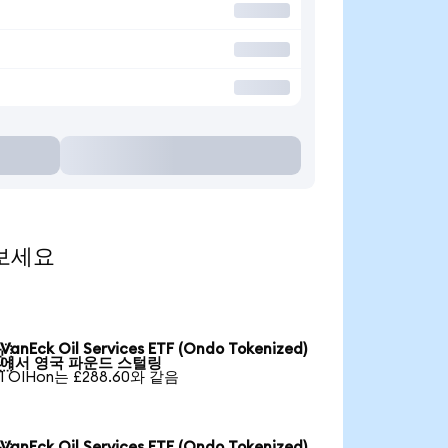
 보세요
VanEck Oil Services ETF (Ondo Tokenized)

에서 영국 파운드 스털링
1 OIHon는 £288.60와 같음
VanEck Oil Services ETF (Ondo Tokenized)