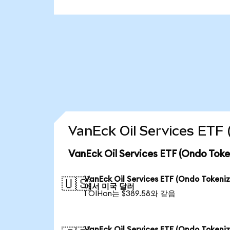
VanEck Oil Services E
VanEck Oil Services ETF (Ondo 
VanEck Oil Services ETF (Ondo Tokeni
🇺🇸
에서 미국 달러
1 OIHon는 $389.58와 같음
VanEck Oil Services ETF (Ondo Tokeni