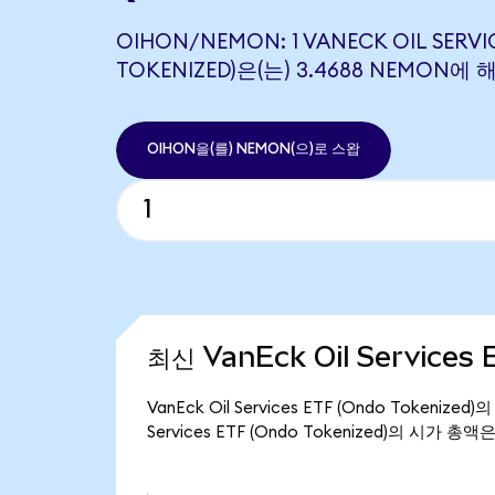
OIHON/NEMON: 1 VANECK OIL SERVI
TOKENIZED)은(는) 3.4688 NEMON
OIHON을(를) NEMON(으)로 스왑
최신 VanEck Oil Services
VanEck Oil Services ETF (Ondo Tokeni
Services ETF (Ondo Tokenized)의 시가 총액