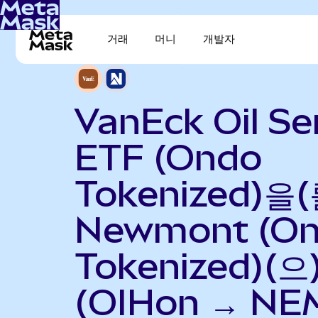
거래
머니
개발자
VanEck Oil Se
ETF (Ondo
Tokenized)을(
Newmont (O
Tokenized)(
(OIHon → NE