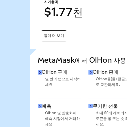
시가총액
$1.77천
통계 더 보기
통계 더 보기
MetaMask에서 OIHon 사용
OIHon 구매
OIHon 판매
몇 번의 탭으로 시작하
OIHon을(를) 현금
세요.
로 교환하세요.
예측
무기한 선물
OIHon 및 암호화폐
최대 50배 레버리
예측 시장에서 거래하
토큰을 롱 또는 숏 
세요.
세요.