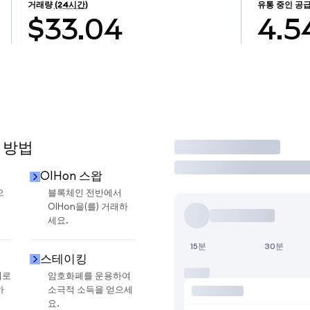
거래량
(24시간)
유통 중인 공
$33.04
4.5
 방법
거래
OIHon 스왑
으
블록체인 전반에서
OIHon을(를) 거래하
세요.
15분
30분
스테이킹
지로
암호화폐를 운용하여
하
소극적 소득을 얻으세
요.