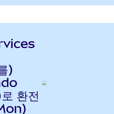
rvices
를)
ndo
으)로 환전
Mon)