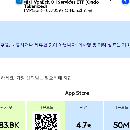
에서 VanEck Oil Services ETF (Ondo
Tokenized)
1 VPGon는 0.173392 OIHon와 같음
이(가) 발행, 후원, 보증하거나 제휴한 것이 아닙니다. 회사명 및 기타 상표
 스왑하세요. 가장 신뢰받는 암호화폐 지갑.
App Store
평가 수
다운로드
평점
다운로드
83.8K
4.7
50M