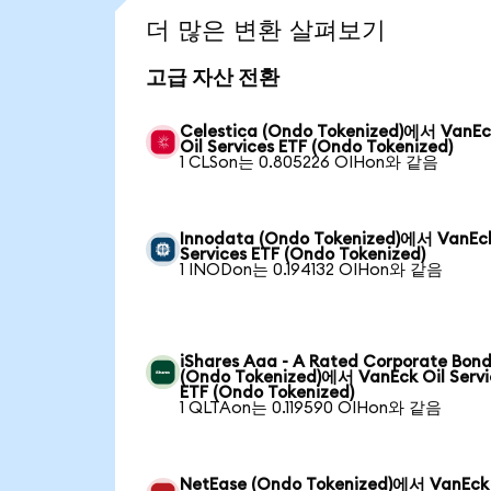
더 많은 변환 살펴보기
고급 자산 전환
Celestica (Ondo Tokenized)에서 VanEc
Oil Services ETF (Ondo Tokenized)
1 CLSon는 0.805226 OIHon와 같음
Innodata (Ondo Tokenized)에서 VanEck
Services ETF (Ondo Tokenized)
1 INODon는 0.194132 OIHon와 같음
iShares Aaa - A Rated Corporate Bond
(Ondo Tokenized)에서 VanEck Oil Servi
ETF (Ondo Tokenized)
1 QLTAon는 0.119590 OIHon와 같음
NetEase (Ondo Tokenized)에서 VanEck 