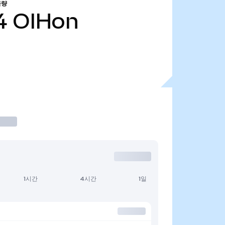
급량
4
OIHon
1시간
4시간
1일