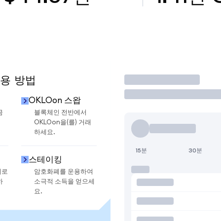
사용 방법
거래
OKLOon 스왑
금
블록체인 전반에서
OKLOon을(를) 거래
하세요.
15분
30분
스테이킹
지로
암호화폐를 운용하여
하
소극적 소득을 얻으세
요.