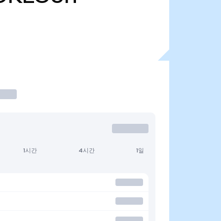
1시간
4시간
1일