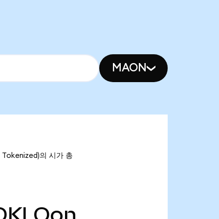
MAON
 Tokenized)의 시가 총
OKLOon