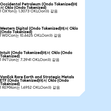
Occidental Petroleum (Ondo Tokenized)에
서 Oklo (Ondo Tokenized)
1 OXYon는 1.3073 OKLOon와 같음
Western Digital (Ondo Tokenized)에서 Oklo
(Ondo Tokenized)
1 WDCon는 10.6625 OKLOon와 같음
Intuit (Ondo Tokenized)에서 Oklo (Ondo
Tokenized)
1 INTUon는 7.3941 OKLOon와 같음
VanEck Rare Earth and Strategic Metals
ETF (Ondo Tokenized)에서 Oklo (Ondo
Tokenized)
1 REMXon는 1.6952 OKLOon와 같음