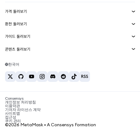
수익 창출
Smart Accounts Kit
에이전트 지갑
신규
가격 둘러보기
임베디드 지갑
Snaps
비트코인 가격
환전 둘러보기
MetaMask Connect
이더리움 가격
보상
신규
BTC를 USD로 환전
솔라나 가격
가이드 둘러보기
Snaps
보안
ETH를 USD로 환전
BTC 매수
시바이누 가격
USDT를 INR로 환전
콘텐츠 둘러보기
웹3 서비스
고객 지원
ETH 매수
페페 가격
비트코인 지갑
BTC를 USDT로 환전
SOL 매수
채용
테더 가격
솔라나 지갑
한국어
BTC를 INR로 환전
PEPE 매수
연락처
USDC 가격
최고의 암호화폐 카드
ETH를 USDT로 환전
USDT 매수
체인링크 가격
최고의 모바일 암호화폐 지갑
USDT를 PHP로 환전
USDC 매수
Polymarket이란?
BTC를 EUR로 환전
SHIB 매수
Consensys
암호화폐 세금 뉴스
개인정보 처리방침
이용약관
BNB 매수
기여자 라이선스 계약
암호화폐 매수 방법
사이트맵
접근성
비트코인 매도 방법
쿠키 관리
©2026 MetaMask • A Consensys Formation