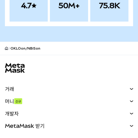
4.7
50M+
75.8K
OKLOon/NBISon
MetaMask 사이트 바닥글
거래
스왑
머니
신규
예측 시장
신규
매수
개발자
무기한 선물
신규
카드
문서 보기
MetaMask 받기
실물자산
mUSD
신규
대시보드
Transaction Shield