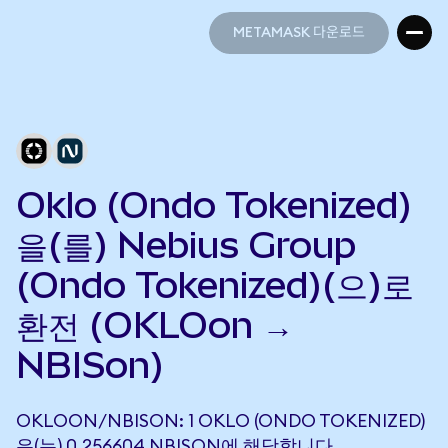
METAMASK 다운로드
METAMASK 다운로드
Oklo (Ondo Tokenized)
을(를) Nebius Group
(Ondo Tokenized)(으)로
환전 (OKLOon →
NBISon)
OKLOON/NBISON: 1 OKLO (ONDO TOKENIZED)
은(는) 0.256604 NBISON에 해당합니다