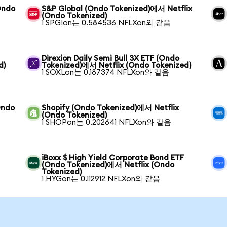
Ondo
S&P Global (Ondo Tokenized)에서 Netflix
(Ondo Tokenized)
1 SPGIon는 0.584536 NFLXon와 같음
Direxion Daily Semi Bull 3X ETF (Ondo
d)
Tokenized)에서 Netflix (Ondo Tokenized)
1 SOXLon는 0.187374 NFLXon와 같음
Ondo
Shopify (Ondo Tokenized)에서 Netflix
(Ondo Tokenized)
1 SHOPon는 0.202641 NFLXon와 같음
iBoxx $ High Yield Corporate Bond ETF
(Ondo Tokenized)에서 Netflix (Ondo
Tokenized)
1 HYGon는 0.112912 NFLXon와 같음