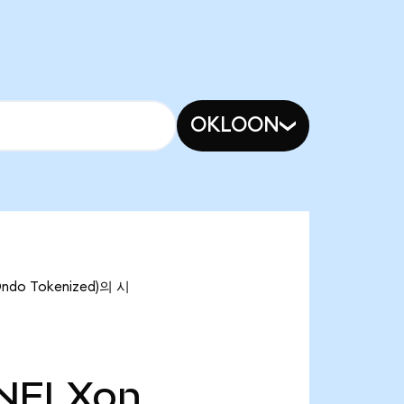
OKLOON
ndo Tokenized)의 시
NFLXon