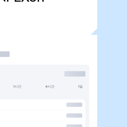
1시간
4시간
1일