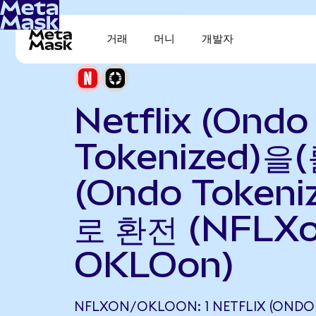
거래
머니
개발자
Netflix (Ondo
Tokenized)을(
(Ondo Tokeni
로 환전 (NFLX
OKLOon)
NFLXON/OKLOON: 1 NETFLIX (ONDO