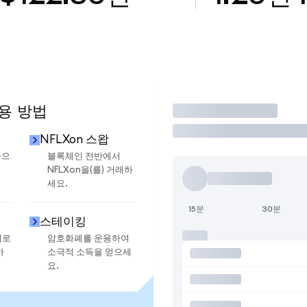
사용 방법
거래
NFLXon 스왑
금으
블록체인 전반에서
NFLXon을(를) 거래하
세요.
15분
30분
스테이킹
지로
암호화폐를 운용하여
하
소극적 소득을 얻으세
요.