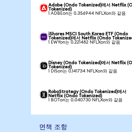
Adobe (Ondo Tokenized)에서 Netflix (
Tokenized)
1 ADBEon는 0.356944 NFLXon와 같음
iShares MSCI South Korea ETF (Ondo
Tokenized)에서 Netflix (Ondo Tokenize
1 EWYon는 0.221482 NFLXon와 같음
Disney (Ondo Tokenized)에서 Netflix (
Tokenized)
1 DISon는 0.141734 NFLXon와 같음
RoboStrategy (Ondo Tokenized)에서
Netflix (Ondo Tokenized)
1 BOTon는 0.040730 NFLXon와 같음
면책 조항