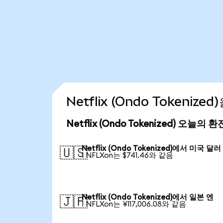
Netflix (Ondo Tokeniz
Netflix (Ondo Tokenized) 오늘의 
Netflix (Ondo Tokenized)에서 미국 달러
🇺🇸
1 NFLXon는 $741.46와 같음
Netflix (Ondo Tokenized)에서 일본 엔
🇯🇵
1 NFLXon는 ¥117,006.08와 같음