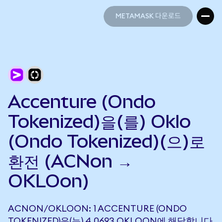
METAMASK 다운로드
METAMASK 다운로드
Accenture (Ondo
Tokenized)을(를) Oklo
(Ondo Tokenized)(으)로
환전 (ACNon →
OKLOon)
ACNON/OKLOON: 1 ACCENTURE (ONDO
TOKENIZED)은(는) 4.0693 OKLOON에 해당합니다