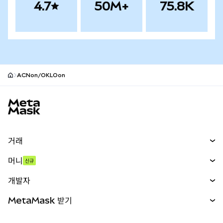
4.7
50M+
75.8K
ACNon/OKLOon
MetaMask 사이트 바닥글
거래
스왑
머니
신규
예측 시장
신규
매수
개발자
무기한 선물
신규
카드
문서 보기
MetaMask 받기
실물자산
mUSD
신규
대시보드
Transaction Shield