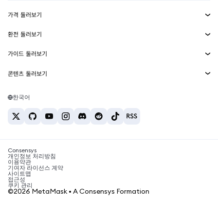
수익 창출
Smart Accounts Kit
에이전트 지갑
신규
가격 둘러보기
임베디드 지갑
Snaps
비트코인 가격
환전 둘러보기
MetaMask Connect
이더리움 가격
보상
신규
BTC를 USD로 환전
솔라나 가격
가이드 둘러보기
Snaps
보안
ETH를 USD로 환전
BTC 매수
시바이누 가격
USDT를 INR로 환전
콘텐츠 둘러보기
웹3 서비스
고객 지원
ETH 매수
페페 가격
비트코인 지갑
BTC를 USDT로 환전
SOL 매수
채용
테더 가격
솔라나 지갑
한국어
BTC를 INR로 환전
PEPE 매수
연락처
USDC 가격
최고의 암호화폐 카드
ETH를 USDT로 환전
USDT 매수
체인링크 가격
최고의 모바일 암호화폐 지갑
USDT를 PHP로 환전
USDC 매수
Polymarket이란?
BTC를 EUR로 환전
SHIB 매수
Consensys
암호화폐 세금 뉴스
개인정보 처리방침
이용약관
BNB 매수
기여자 라이선스 계약
암호화폐 매수 방법
사이트맵
접근성
비트코인 매도 방법
쿠키 관리
©2026 MetaMask • A Consensys Formation