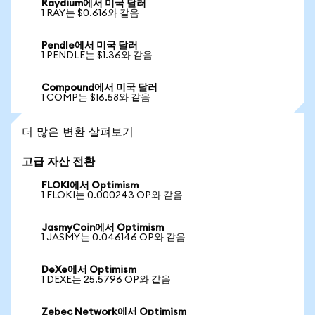
Raydium에서 미국 달러
1 RAY는 $0.616와 같음
Pendle에서 미국 달러
1 PENDLE는 $1.36와 같음
Compound에서 미국 달러
1 COMP는 $16.58와 같음
더 많은 변환 살펴보기
고급 자산 전환
FLOKI에서 Optimism
1 FLOKI는 0.000243 OP와 같음
JasmyCoin에서 Optimism
1 JASMY는 0.046146 OP와 같음
DeXe에서 Optimism
1 DEXE는 25.5796 OP와 같음
Zebec Network에서 Optimism