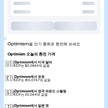
Optimism을 인기 통화로 환전해 보세요
Optimism 오늘의 환전 가격
Optimism에서 미국 달러
🇺🇸
1 OP는 $0.0864와 같음
Optimism에서 유로
🇪🇺
1 OP는 €0.0747와 같음
Optimism에서 영국 파운드 스털링
🇬🇧
1 OP는 £0.064와 같음
Optimism에서 일본 엔
🇯🇵