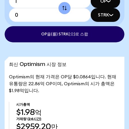
OP
STRK
OP을(를) STRK(으)로 스왑
최신 Optimism 시장 정보
Optimism의 현재 가격은 OP당 $0.0864입니다. 현재
유통량은 22.86억 OP이며, Optimism의 시가 총액은
$1.98억입니다.
시가총액
$1.98억
거래량
(24시간)
$2959.20만