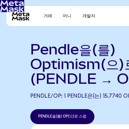
거래
머니
개발자
Pendle을(를)
Optimism(으
(PENDLE → O
PENDLE/OP: 1 PENDLE은(는) 15.774
PENDLE을(를) OP(으)로 스왑