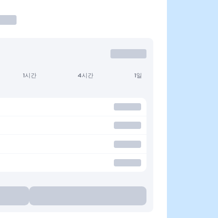
1시간
4시간
1일