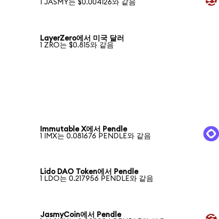
1 JASMY는 $0.004126와 같음
LayerZero에서 미국 달러
1 ZRO는 $0.815와 같음
Immutable X에서 Pendle
1 IMX는 0.081676 PENDLE와 같음
Lido DAO Token에서 Pendle
1 LDO는 0.217956 PENDLE와 같음
JasmyCoin에서 Pendle