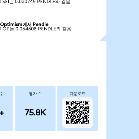
1 SEI는 0.030749 PENDLE와 같음
Optimism에서 Pendle
1 OP는 0.064808 PENDLE와 같음
 수
평가 수
다운로드
+
75.8K