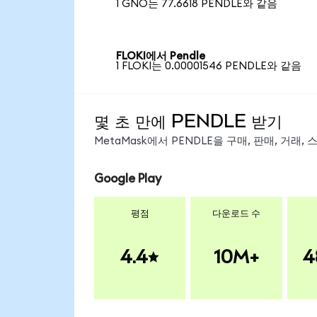
1 GNO는 77.6618 PENDLE와 같음
FLOKI에서 Pendle
1 FLOKI는 0.00001546 PENDLE와 같음
몇 초 만에 PENDLE 받기
MetaMask에서 PENDLE을 구매, 판매, 거래
Google Play
평점
다운로드 수
4.4
10M+
4