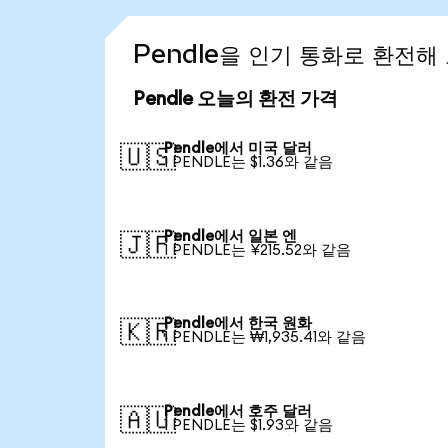
Pendle을 인기 통화로 환전해
Pendle 오늘의 환전 가격
Pendle에서 미국 달러
🇺🇸
1 PENDLE는 $1.36와 같음
Pendle에서 일본 엔
🇯🇵
1 PENDLE는 ¥215.52와 같음
Pendle에서 한국 원화
🇰🇷
1 PENDLE는 ₩1,935.41와 같음
Pendle에서 호주 달러
🇦🇺
1 PENDLE는 $1.93와 같음