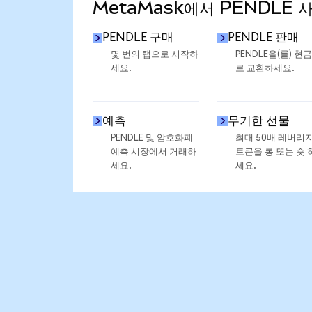
MetaMask에서 PENDLE 
PENDLE 구매
PENDLE 판매
몇 번의 탭으로 시작하
PENDLE을(를) 현
세요.
로 교환하세요.
예측
무기한 선물
PENDLE 및 암호화폐
최대 50배 레버리
예측 시장에서 거래하
토큰을 롱 또는 숏 
세요.
세요.