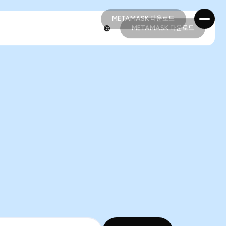
METAMASK 다운로드
METAMASK 다운로드
METAMASK 다운로드
METAMASK 다운로드