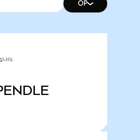
OP
억입니다.
PENDLE