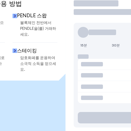
사용 방법
거래
PENDLE 스왑
금으
블록체인 전반에서
PENDLE을(를) 거래하
세요.
15분
30분
스테이킹
지로
암호화폐를 운용하여
하
소극적 소득을 얻으세
요.