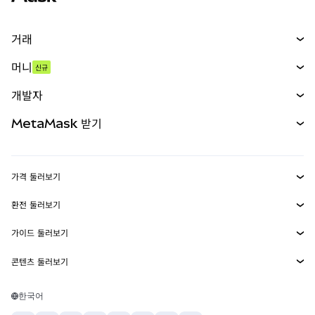
거래
스왑
머니
신규
예측 시장
신규
매수
개발자
무기한 선물
신규
카드
문서 보기
MetaMask 받기
실물자산
mUSD
신규
대시보드
Transaction Shield
수익 창출
Smart Accounts Kit
에이전트 지갑
신규
가격 둘러보기
임베디드 지갑
Snaps
비트코인 가격
환전 둘러보기
MetaMask Connect
이더리움 가격
보상
신규
BTC를 USD로 환전
솔라나 가격
가이드 둘러보기
Snaps
보안
ETH를 USD로 환전
BTC 매수
시바이누 가격
USDT를 INR로 환전
콘텐츠 둘러보기
웹3 서비스
고객 지원
ETH 매수
페페 가격
비트코인 지갑
BTC를 USDT로 환전
SOL 매수
채용
테더 가격
솔라나 지갑
한국어
BTC를 INR로 환전
PEPE 매수