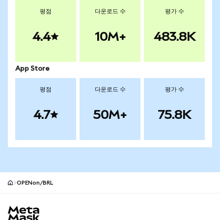
평점
다운로드 수
평가 수
4.4
10M+
483.8K
App Store
평점
다운로드 수
평가 수
4.7
50M+
75.8K
OPENon/BRL
MetaMask 사이트 바닥글