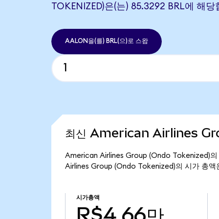
TOKENIZED)은(는) 85.3292 BRL에 
AALON을(를) BRL(으)로 스왑
최신 American Airlines G
American Airlines Group (Ondo Token
Airlines Group (Ondo Tokenized)의 시가 
시가총액
R$4.66만