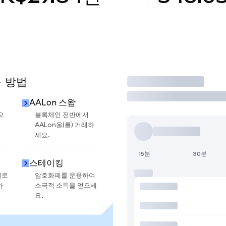
용 방법
거래
AALon 스왑
으
블록체인 전반에서
AALon을(를) 거래하
세요.
15분
30분
스테이킹
지로
암호화폐를 운용하여
하
소극적 소득을 얻으세
요.