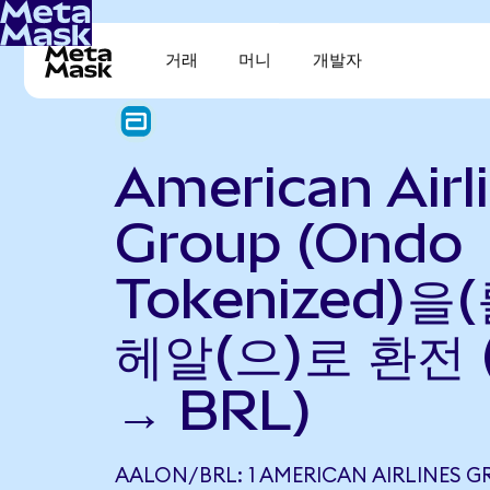
거래
머니
개발자
American Airl
Group (Ondo
Tokenized)을
헤알(으)로 환전 
→ BRL)
AALON/BRL: 1 AMERICAN AIRLINES 