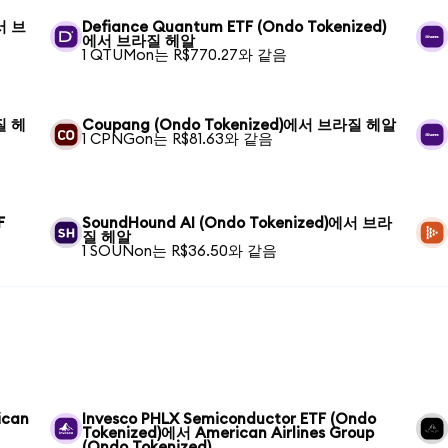
에서 브
Defiance Quantum ETF (Ondo Tokenized)
에서 브라질 헤알
1 QTUMon는 R$770.27와 같음
질 헤
Coupang (Ondo Tokenized)에서 브라질 헤알
1 CPNGon는 R$81.63와 같음
F
SoundHound AI (Ondo Tokenized)에서 브라
질 헤알
1 SOUNon는 R$36.50와 같음
ican
Invesco PHLX Semiconductor ETF (Ondo
Tokenized)에서 American Airlines Group
(Ondo Tokenized)