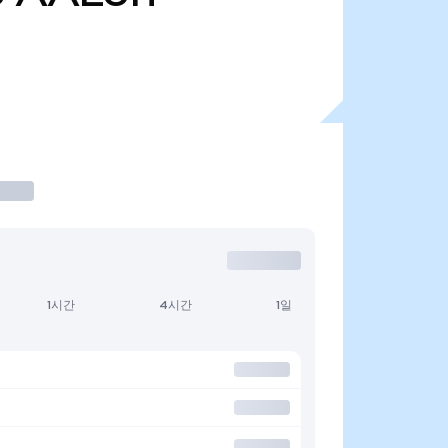
1시간
4시간
1일