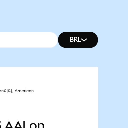
BRL
on이며, American
5
AALon