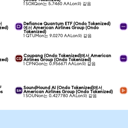
1 SOXQon는 5.7460 AALon와 같음
서
Defiance Quantum ETF (Ondo Tokenized)
zed)
에서 American Airlines Group (Ondo
Tokenized)
1 QTUMon는 9.0270 AALon와 같음
Coupang (Ondo Tokenized)에서 American
zed)
Airlines Group (Ondo Tokenized)
1 CPNGon는 0.956671 AALon와 같음
F
SoundHound AI (Ondo Tokenized)에서
es
American Airlines Group (Ondo Tokenized)
1 SOUNon는 0.427780 AALon와 같음