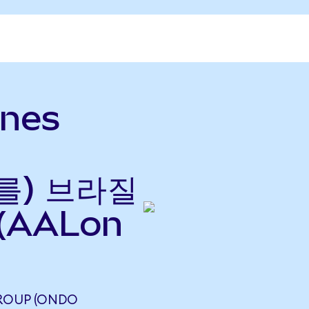
ines
(를) 브라질
(AALon
GROUP (ONDO