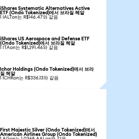
iShares Systematic Alternatives Active
ETF (Ondo Tokenized)에서 브라질 헤알
1 IALTon는 R$146.47와 같음
iShares US Aerospace and Defense ETF
(Ondo Tokenized)에서 브라질 헤알
1 ITAon는 R$1,291.46와 같음
Ichor Holdings (Ondo Tokenized)에서 브라
질 헤알
1 ICHRon는 R$336.13와 같음
First Majestic Silver (Ondo Tokenized)에서
American Airlines Group (Ondo Tokenized)
1 AGon는 1.0368 AALon와 같음