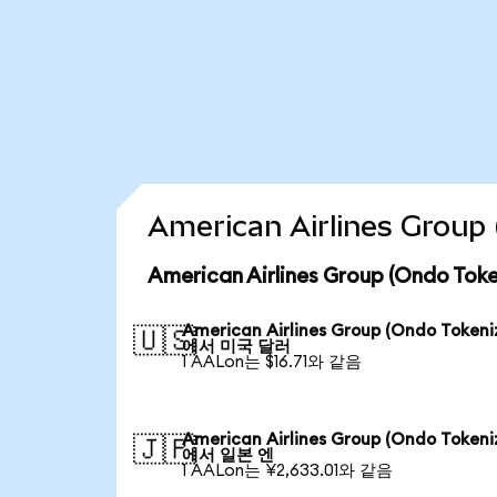
American Airlines Gro
American Airlines Group (Ondo 
American Airlines Group (Ondo Tokeni
🇺🇸
에서 미국 달러
1 AALon는 $16.71와 같음
American Airlines Group (Ondo Tokeni
🇯🇵
에서 일본 엔
1 AALon는 ¥2,633.01와 같음