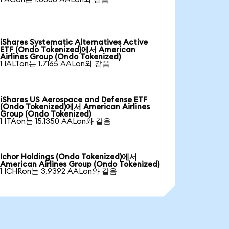
iShares Systematic Alternatives Active
ETF (Ondo Tokenized)에서 American
Airlines Group (Ondo Tokenized)
1 IALTon는 1.7165 AALon와 같음
iShares US Aerospace and Defense ETF
(Ondo Tokenized)에서 American Airlines
Group (Ondo Tokenized)
1 ITAon는 15.1350 AALon와 같음
Ichor Holdings (Ondo Tokenized)에서
American Airlines Group (Ondo Tokenized)
1 ICHRon는 3.9392 AALon와 같음