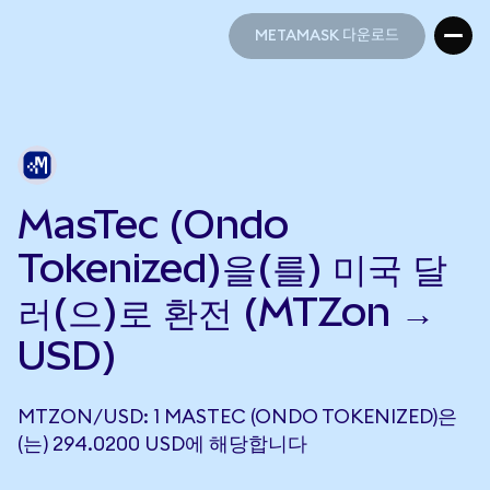
METAMASK 다운로드
METAMASK 다운로드
MasTec (Ondo
Tokenized)을(를) 미국 달
러(으)로 환전 (MTZon →
USD)
MTZON/USD: 1 MASTEC (ONDO TOKENIZED)은
(는) 294.0200 USD에 해당합니다