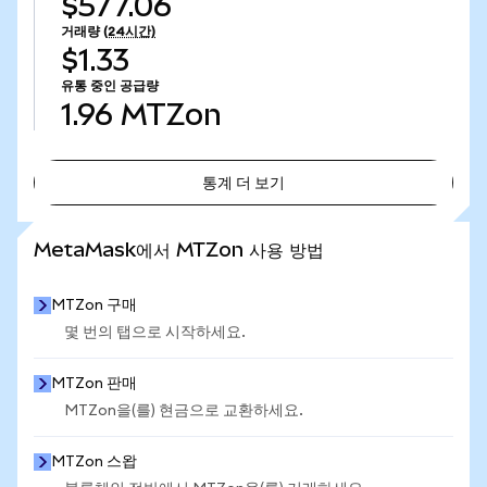
$577.06
거래량
(24시간)
$1.33
유통 중인 공급량
1.96
MTZon
통계 더 보기
통계 더 보기
MetaMask에서 MTZon 사용 방법
MTZon 구매
몇 번의 탭으로 시작하세요.
MTZon 판매
MTZon을(를) 현금으로 교환하세요.
MTZon 스왑