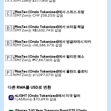
1 MTZon는 $377.18와 같음
MasTec (Ondo Tokenized)에서 스위스 프랑
🇨🇭
1 MTZon는 CHF 238.23와 같음
MasTec (Ondo Tokenized)에서 브라질 헤알
🇧🇷
1 MTZon는 R$1,502.74와 같음
MasTec (Ondo Tokenized)에서 방글라데시 타카
🇧🇩
1 MTZon는 ৳36,386.37와 같음
MasTec (Ondo Tokenized)에서 필리핀 페소
🇵🇭
1 MTZon는 ₱17,847.16와 같음
MasTec (Ondo Tokenized)에서 폴란드 즐로티
🇵🇱
1 MTZon는 zł 1,097.07와 같음
다른 RWA를 USD로 변환
nLIGHT (Ondo Tokenized)에서 미국 달러
1 LASRon는 $70.69와 같음
iShares 7-10 Year Treasury Bond ETF (Ondo