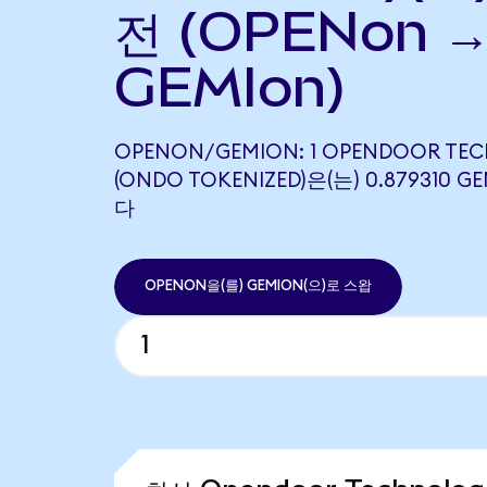
전 (OPENon 
GEMIon)
OPENON/GEMION: 1 OPENDOOR TEC
(ONDO TOKENIZED)은(는) 0.879310
다
OPENON을(를) GEMION(으)로 스왑