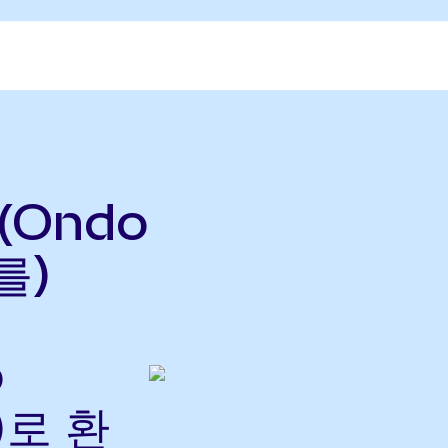
 (Ondo
를)
o
)로 환