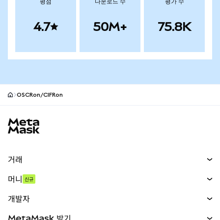
평점
다운로드 수
평가 수
4.7
50M+
75.8K
OSCRon/CIFRon
MetaMask 사이트 바닥글
거래
스왑
머니
신규
예측 시장
신규
매수
개발자
무기한 선물
신규
카드
문서 보기
MetaMask 받기