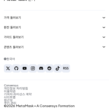
실물자산
mUSD
신규
대시보드
Transaction Shield
수익 창출
Smart Accounts Kit
에이전트 지갑
신규
가격 둘러보기
임베디드 지갑
Snaps
비트코인 가격
환전 둘러보기
MetaMask Connect
이더리움 가격
보상
신규
BTC를 USD로 환전
솔라나 가격
가이드 둘러보기
Snaps
보안
ETH를 USD로 환전
BTC 매수
시바이누 가격
USDT를 INR로 환전
콘텐츠 둘러보기
웹3 서비스
고객 지원
ETH 매수
페페 가격
비트코인 지갑
BTC를 USDT로 환전
SOL 매수
채용
테더 가격
솔라나 지갑
한국어
BTC를 INR로 환전
PEPE 매수
연락처
USDC 가격
최고의 암호화폐 카드
ETH를 USDT로 환전
USDT 매수
체인링크 가격
최고의 모바일 암호화폐 지갑
USDT를 PHP로 환전
USDC 매수
Polymarket이란?
BTC를 EUR로 환전
SHIB 매수
Consensys
암호화폐 세금 뉴스
개인정보 처리방침
이용약관
BNB 매수
기여자 라이선스 계약
암호화폐 매수 방법
사이트맵
접근성
비트코인 매도 방법
쿠키 관리
©2026 MetaMask • A Consensys Formation