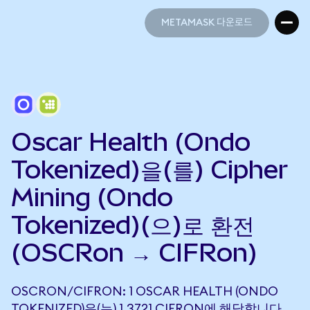
METAMASK 다운로드
METAMASK 다운로드
Oscar Health (Ondo
Tokenized)을(를) Cipher
Mining (Ondo
Tokenized)(으)로 환전
(OSCRon → CIFRon)
OSCRON/CIFRON: 1 OSCAR HEALTH (ONDO
TOKENIZED)은(는) 1.3721 CIFRON에 해당합니다