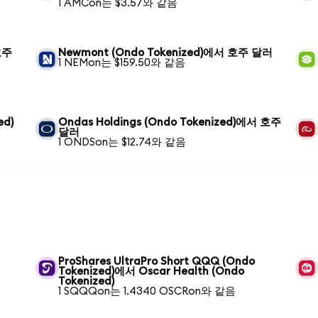
1 AMCon는 $3.57와 같음
호주
Newmont (Ondo Tokenized)에서 호주 달러
1 NEMon는 $159.50와 같음
ed)
Ondas Holdings (Ondo Tokenized)에서 호주
달러
1 ONDSon는 $12.74와 같음
ProShares UltraPro Short QQQ (Ondo
Tokenized)에서 Oscar Health (Ondo
Tokenized)
1 SQQQon는 1.4340 OSCRon와 같음