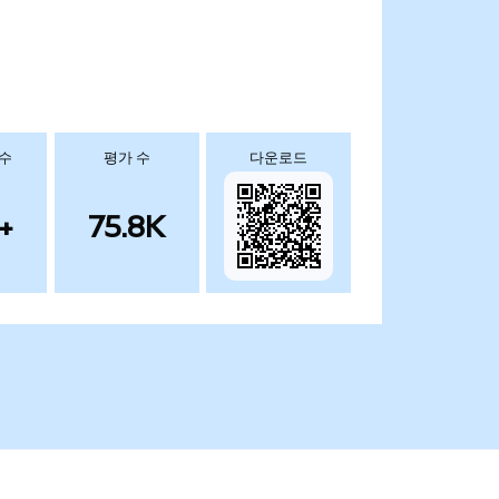
 수
평가 수
다운로드
+
75.8K