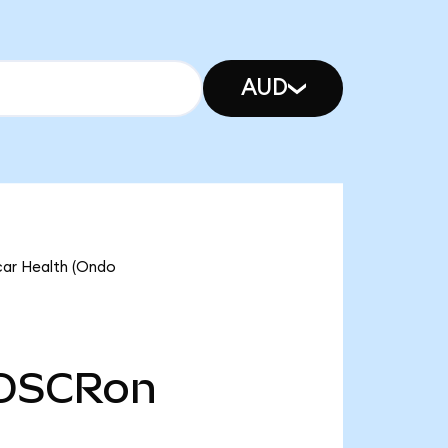
AUD
r Health (Ondo
OSCRon