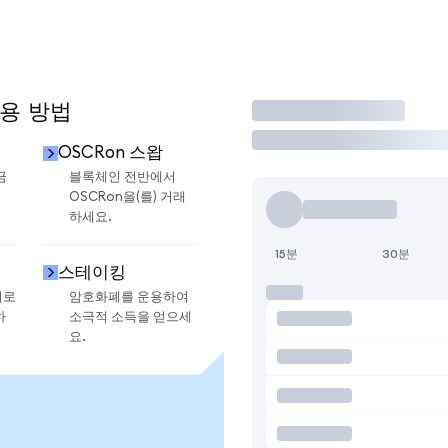
사용 방법
거래
OSCRon 스왑
금
블록체인 전반에서
OSCRon을(를) 거래
하세요.
15분
30분
스테이킹
지로
암호화폐를 운용하여
하
소극적 소득을 얻으세
요.