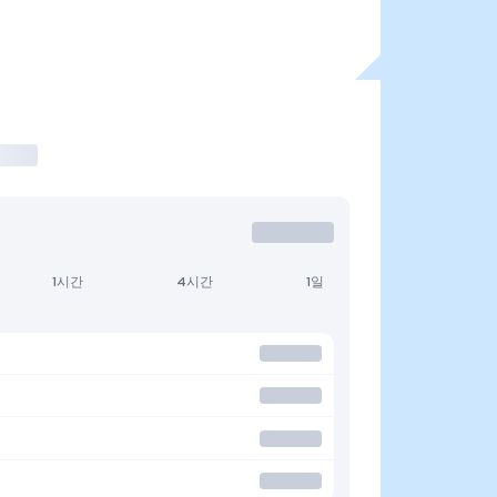
1시간
4시간
1일