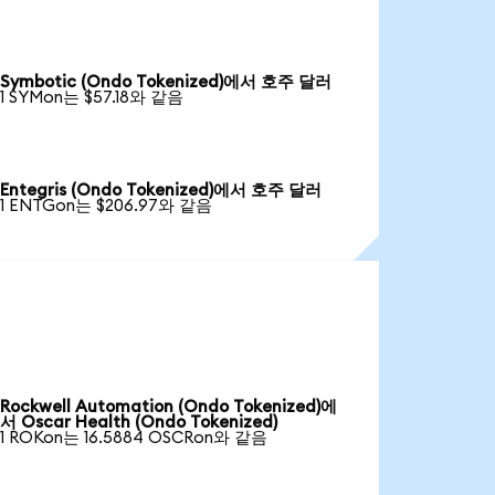
Symbotic (Ondo Tokenized)에서 호주 달러
1 SYMon는 $57.18와 같음
Entegris (Ondo Tokenized)에서 호주 달러
1 ENTGon는 $206.97와 같음
Rockwell Automation (Ondo Tokenized)에
서 Oscar Health (Ondo Tokenized)
1 ROKon는 16.5884 OSCRon와 같음