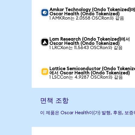
Amkor Technology (Ondo Tokenized)
Oscar Health (Ondo Tokenized)
1 AMKRon는 2.0558 OSCRon와 같음
Lam Research (Ondo Tokenized)에서
Oscar Health (Ondo Tokenized)
1 LRCXon는 11.5643 OSCRon와 같음
Lattice Semiconductor (Ondo Tokeniz
에서 Oscar Health (Ondo Tokenized)
1 LSCCon는 4.9287 OSCRon와 같음
면책 조항
이 제품은 Oscar Health이(가) 발행, 후