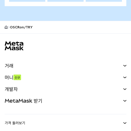
OSCRon/TRY
MetaMask 사이트 바닥글
거래
스왑
머니
신규
예측 시장
신규
매수
개발자
무기한 선물
신규
카드
문서 보기
MetaMask 받기
실물자산
mUSD
신규
대시보드
Transaction Shield
수익 창출
Smart Accounts Kit
에이전트 지갑
신규
가격 둘러보기
임베디드 지갑
Snaps
비트코인 가격