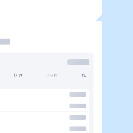
1시간
4시간
1일