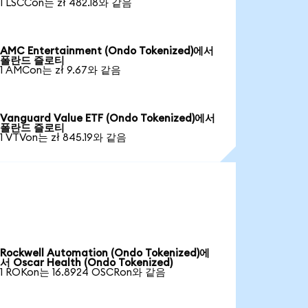
1 LSCCon는 zł 482.18와 같음
AMC Entertainment (Ondo Tokenized)에서
폴란드 즐로티
1 AMCon는 zł 9.67와 같음
Vanguard Value ETF (Ondo Tokenized)에서
폴란드 즐로티
1 VTVon는 zł 845.19와 같음
Rockwell Automation (Ondo Tokenized)에
서 Oscar Health (Ondo Tokenized)
1 ROKon는 16.8924 OSCRon와 같음