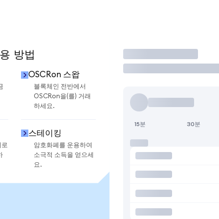
사용 방법
거래
OSCRon 스왑
금
블록체인 전반에서
OSCRon을(를) 거래
하세요.
15분
30분
스테이킹
지로
암호화폐를 운용하여
하
소극적 소득을 얻으세
요.