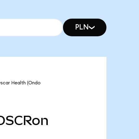
PLN
ar Health (Ondo
OSCRon