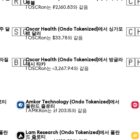
🇷🇺
🇨
루블
1 OSCRon는 ₽2,160.83와 같음
호주 달
Oscar Health (Ondo Tokenized)에서 싱가포
🇸🇬
🇨
르 달러
1 OSCRon는 $33.78와 같음
 브라질
Oscar Health (Ondo Tokenized)에서 방글라
🇧🇩
🇵
데시 타카
1 OSCRon는 ৳3,267.94와 같음
즐로티
Amkor Technology (Ondo Tokenized)에서
폴란드 즐로티
1 AMKRon는 zł 203.15와 같음
 폴란
Lam Research (Ondo Tokenized)에서 폴란
드 즐로티