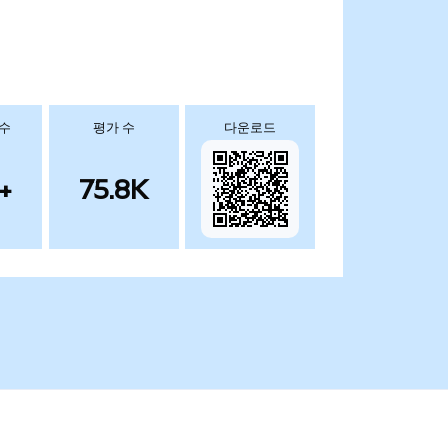
 수
평가 수
다운로드
+
75.8K