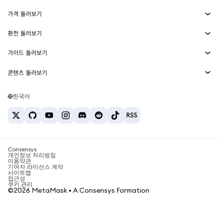
수익 창출
Smart Accounts Kit
에이전트 지갑
신규
가격 둘러보기
임베디드 지갑
Snaps
비트코인 가격
환전 둘러보기
MetaMask Connect
이더리움 가격
보상
신규
BTC를 USD로 환전
솔라나 가격
가이드 둘러보기
Snaps
보안
ETH를 USD로 환전
BTC 매수
시바이누 가격
USDT를 INR로 환전
콘텐츠 둘러보기
웹3 서비스
고객 지원
ETH 매수
페페 가격
비트코인 지갑
BTC를 USDT로 환전
SOL 매수
채용
테더 가격
솔라나 지갑
한국어
BTC를 INR로 환전
PEPE 매수
연락처
USDC 가격
최고의 암호화폐 카드
ETH를 USDT로 환전
USDT 매수
체인링크 가격
최고의 모바일 암호화폐 지갑
USDT를 PHP로 환전
USDC 매수
Polymarket이란?
BTC를 EUR로 환전
SHIB 매수
Consensys
암호화폐 세금 뉴스
개인정보 처리방침
이용약관
BNB 매수
기여자 라이선스 계약
암호화폐 매수 방법
사이트맵
접근성
비트코인 매도 방법
쿠키 관리
©2026 MetaMask • A Consensys Formation