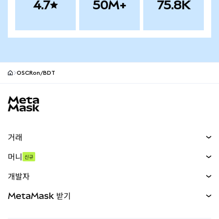
4.7
50M+
75.8K
OSCRon/BDT
MetaMask 사이트 바닥글
거래
스왑
머니
신규
예측 시장
신규
매수
개발자
무기한 선물
신규
카드
문서 보기
MetaMask 받기
실물자산
mUSD
신규
대시보드
Transaction Shield