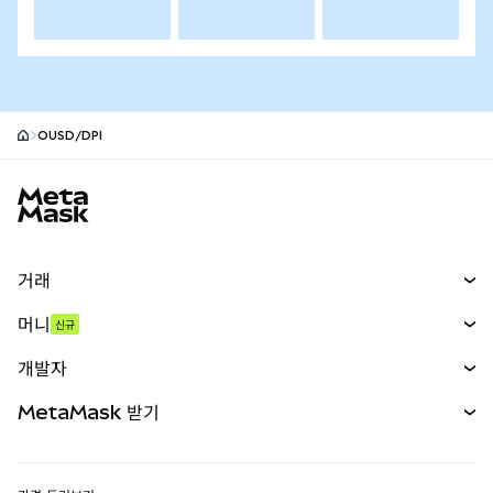
OUSD/DPI
MetaMask 사이트 바닥글
거래
스왑
머니
신규
예측 시장
신규
매수
개발자
무기한 선물
신규
카드
문서 보기
MetaMask 받기
실물자산
mUSD
신규
대시보드
Transaction Shield
수익 창출
Smart Accounts Kit
에이전트 지갑
신규