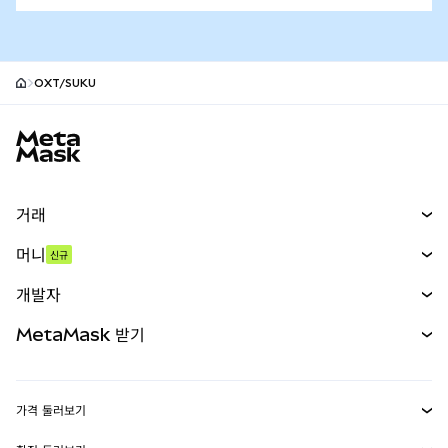
OXT/SUKU
MetaMask 사이트 바닥글
거래
스왑
머니
신규
예측 시장
신규
매수
개발자
무기한 선물
신규
카드
문서 보기
MetaMask 받기
실물자산
mUSD
신규
대시보드
Transaction Shield
수익 창출
Smart Accounts Kit
에이전트 지갑
신규
가격 둘러보기
임베디드 지갑
Snaps
비트코인 가격