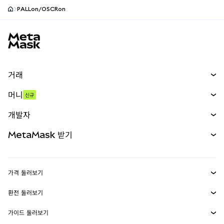
PALLon/OSCRon
MetaMask 사이트 바닥글
거래
스왑
머니
신규
예측 시장
신규
매수
개발자
무기한 선물
신규
카드
문서 보기
MetaMask 받기
실물자산
mUSD
신규
대시보드
Transaction Shield
수익 창출
Smart Accounts Kit
에이전트 지갑
신규
가격 둘러보기
임베디드 지갑
Snaps
비트코인 가격
환전 둘러보기
MetaMask Connect
이더리움 가격
보상
신규
BTC를 USD로 환전
솔라나 가격
가이드 둘러보기
Snaps
보안
ETH를 USD로 환전
BTC 매수