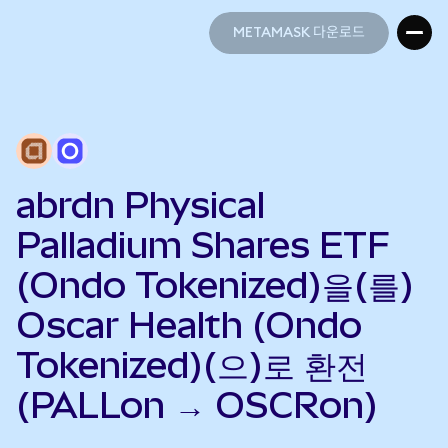
METAMASK 다운로드
METAMASK 다운로드
abrdn Physical
Palladium Shares ETF
(Ondo Tokenized)을(를)
Oscar Health (Ondo
Tokenized)(으)로 환전
(PALLon → OSCRon)