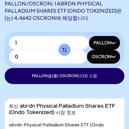
PALLON/OSCRON: 1 ABRDN PHYSICAL
PALLADIUM SHARES ETF (ONDO TOKENIZED)은
(는) 4.4642 OSCRON에 해당합니다
PALLON
OSCRON
PALLON을(를) OSCRON(으)로 스왑
최신 abrdn Physical Palladium Shares ETF
(Ondo Tokenized) 시장 정보
abrdn Physical Palladium Shares ETF (Ondo