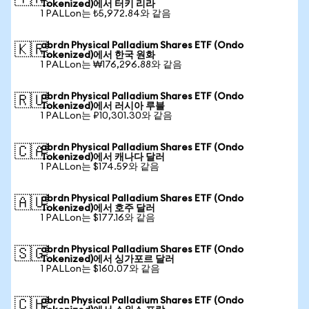
Tokenized)에서 터키 리라
1 PALLon는 ₺5,972.84와 같음
abrdn Physical Palladium Shares ETF (Ondo
🇰🇷
Tokenized)에서 한국 원화
1 PALLon는 ₩176,296.88와 같음
abrdn Physical Palladium Shares ETF (Ondo
🇷🇺
Tokenized)에서 러시아 루블
1 PALLon는 ₽10,301.30와 같음
abrdn Physical Palladium Shares ETF (Ondo
🇨🇦
Tokenized)에서 캐나다 달러
1 PALLon는 $174.59와 같음
abrdn Physical Palladium Shares ETF (Ondo
🇦🇺
Tokenized)에서 호주 달러
1 PALLon는 $177.16와 같음
abrdn Physical Palladium Shares ETF (Ondo
🇸🇬
Tokenized)에서 싱가포르 달러
1 PALLon는 $160.07와 같음
abrdn Physical Palladium Shares ETF (Ondo
🇨🇭