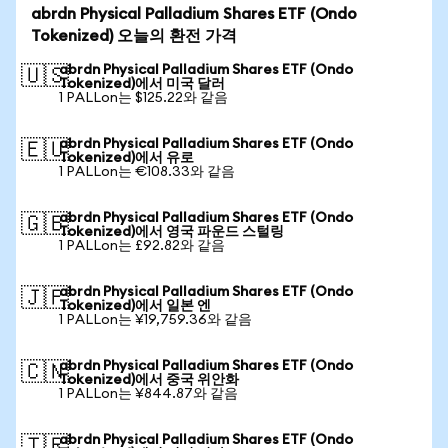
abrdn Physical Palladium Shares ETF (Ondo
Tokenized) 오늘의 환전 가격
abrdn Physical Palladium Shares ETF (Ondo
🇺🇸
Tokenized)에서 미국 달러
1 PALLon는 $125.22와 같음
abrdn Physical Palladium Shares ETF (Ondo
🇪🇺
Tokenized)에서 유로
1 PALLon는 €108.33와 같음
abrdn Physical Palladium Shares ETF (Ondo
🇬🇧
Tokenized)에서 영국 파운드 스털링
1 PALLon는 £92.82와 같음
abrdn Physical Palladium Shares ETF (Ondo
🇯🇵
Tokenized)에서 일본 엔
1 PALLon는 ¥19,759.36와 같음
abrdn Physical Palladium Shares ETF (Ondo
🇨🇳
Tokenized)에서 중국 위안화
1 PALLon는 ¥844.87와 같음
abrdn Physical Palladium Shares ETF (Ondo
🇹🇷