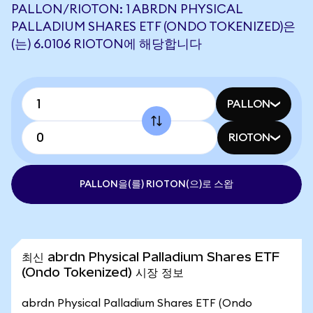
PALLON/RIOTON: 1 ABRDN PHYSICAL
PALLADIUM SHARES ETF (ONDO TOKENIZED)은
(는) 6.0106 RIOTON에 해당합니다
PALLON
RIOTON
PALLON을(를) RIOTON(으)로 스왑
최신 abrdn Physical Palladium Shares ETF
(Ondo Tokenized) 시장 정보
abrdn Physical Palladium Shares ETF (Ondo