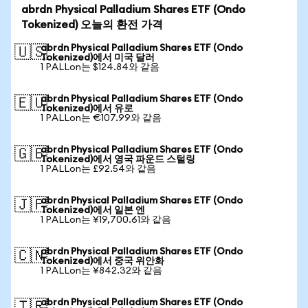
abrdn Physical Palladium Shares ETF (Ondo
Tokenized) 오늘의 환전 가격
abrdn Physical Palladium Shares ETF (Ondo
🇺🇸
Tokenized)에서 미국 달러
1 PALLon는 $124.84와 같음
abrdn Physical Palladium Shares ETF (Ondo
🇪🇺
Tokenized)에서 유로
1 PALLon는 €107.99와 같음
abrdn Physical Palladium Shares ETF (Ondo
🇬🇧
Tokenized)에서 영국 파운드 스털링
1 PALLon는 £92.54와 같음
abrdn Physical Palladium Shares ETF (Ondo
🇯🇵
Tokenized)에서 일본 엔
1 PALLon는 ¥19,700.61와 같음
abrdn Physical Palladium Shares ETF (Ondo
🇨🇳
Tokenized)에서 중국 위안화
1 PALLon는 ¥842.32와 같음
abrdn Physical Palladium Shares ETF (Ondo
🇹🇷