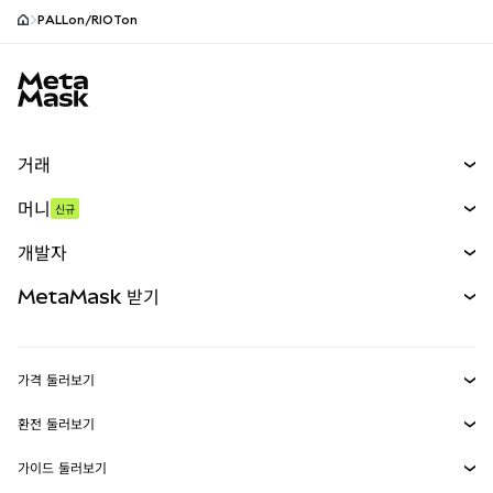
PALLon/RIOTon
MetaMask 사이트 바닥글
거래
스왑
머니
신규
예측 시장
신규
매수
개발자
무기한 선물
신규
카드
문서 보기
MetaMask 받기
실물자산
mUSD
신규
대시보드
Transaction Shield
수익 창출
Smart Accounts Kit
에이전트 지갑
신규
가격 둘러보기
임베디드 지갑
Snaps
비트코인 가격
환전 둘러보기
MetaMask Connect
이더리움 가격
보상
신규
BTC를 USD로 환전
솔라나 가격
가이드 둘러보기
Snaps
보안
ETH를 USD로 환전
BTC 매수