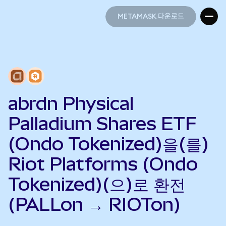
METAMASK 다운로드
METAMASK 다운로드
abrdn Physical
Palladium Shares ETF
(Ondo Tokenized)을(를)
Riot Platforms (Ondo
Tokenized)(으)로 환전
(PALLon → RIOTon)