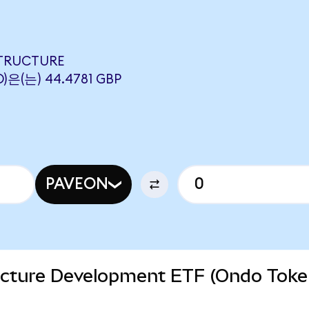
STRUCTURE
)은(는) 44.4781 GBP
PAVEON
ucture Development ETF (Ondo Tok