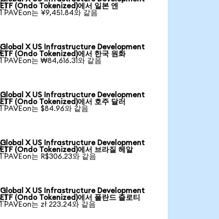

ETF (Ondo Tokenized)에서 일본 엔
1 PAVEon는 ¥9,451.84와 같음
Global X US Infrastructure Development

ETF (Ondo Tokenized)에서 한국 원화
1 PAVEon는 ₩84,616.31와 같음
Global X US Infrastructure Development

ETF (Ondo Tokenized)에서 호주 달러
1 PAVEon는 $84.96와 같음
Global X US Infrastructure Development

ETF (Ondo Tokenized)에서 브라질 헤알
1 PAVEon는 R$306.23와 같음
Global X US Infrastructure Development

ETF (Ondo Tokenized)에서 폴란드 즐로티
1 PAVEon는 zł 223.24와 같음