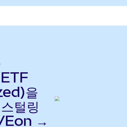
e
 ETF
zed)을
드 스털링
VEon →