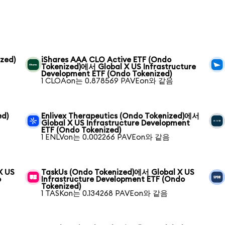
zed)
iShares AAA CLO Active ETF (Ondo
Tokenized)에서 Global X US Infrastructure
Development ETF (Ondo Tokenized)
1 CLOAon는 0.878569 PAVEon와 같음
ed)
Enlivex Therapeutics (Ondo Tokenized)에서
Global X US Infrastructure Development
ETF (Ondo Tokenized)
1 ENLVon는 0.002266 PAVEon와 같음
X US
TaskUs (Ondo Tokenized)에서 Global X US
o
Infrastructure Development ETF (Ondo
Tokenized)
1 TASKon는 0.134268 PAVEon와 같음