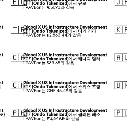
🇪🇺
🇯
ETF (Ondo Tokenized)에서 유로
1 PAVEon는 €51.93와 같음
nt
Global X US Infrastructure Development
🇹🇷
🇰
ETF (Ondo Tokenized)에서 터키 리라
1 PAVEon는 ₺2,863.44와 같음
nt
Global X US Infrastructure Development
🇨🇦
🇦
ETF (Ondo Tokenized)에서 캐나다 달러
1 PAVEon는 $83.65와 같음
nt
Global X US Infrastructure Development
🇨🇭
🇧
러
ETF (Ondo Tokenized)에서 스위스 프랑
1 PAVEon는 CHF 48.49와 같음
nt
Global X US Infrastructure Development
🇵🇭
🇵
타카
ETF (Ondo Tokenized)에서 필리핀 페소
1 PAVEon는 ₱3,649.19와 같음