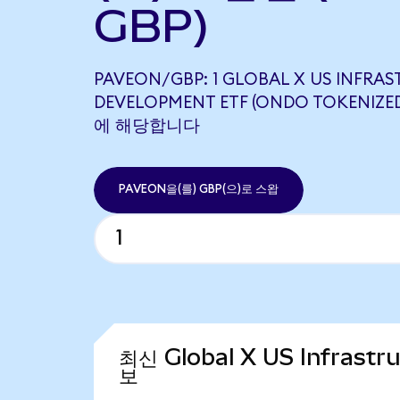
GBP)
PAVEON/GBP: 1 GLOBAL X US INFRA
DEVELOPMENT ETF (ONDO TOKENIZED
에 해당합니다
PAVEON을(를) GBP(으)로 스왑
최신 Global X US Infrastr
보