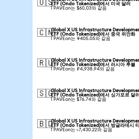
🇺🇸
ETF (Ondo Tokenized)에서 미국 달러
1 PAVEon는 $60.03와 같음
Global X US Infrastructure Developme
🇨🇳
ETF (Ondo Tokenized)에서 중국 위안화
1 PAVEon는 ¥405.05와 같음
Global X US Infrastructure Developme
🇷🇺
ETF (Ondo Tokenized)에서 러시아 루블
1 PAVEon는 ₽4,938.94와 같음
Global X US Infrastructure Developme
🇸🇬
ETF (Ondo Tokenized)에서 싱가포르 달
1 PAVEon는 $76.74와 같음
Global X US Infrastructure Developme
🇧🇩
ETF (Ondo Tokenized)에서 방글라데시 
1 PAVEon는 ৳7,430.22와 같음