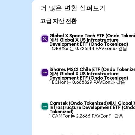
더 많은 변환 살펴보기
고급 자산 전환
Global X Space Tech ETF (Ondo Tokeni
에서 Global X US Infrastructure
Development ETF (Ondo Tokenized)
1 ORBXon는 0.726144 PAVEon와 같음
iShares MSCI Chile ETF (Ondo Tokeniz
에서 Global X US Infrastructure
Development ETF (Ondo Tokenized)
1 ECHon는 0.688829 PAVEon와 같음
Camtek (Ondo Tokenized)에서 Global 
Infrastructure Development ETF (Ond
Tokenized)
1 CAMTon는 2.2666 PAVEon와 같음