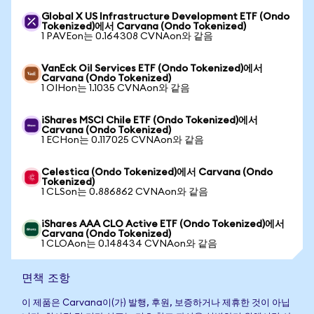
Global X US Infrastructure Development ETF (Ondo
Tokenized)에서 Carvana (Ondo Tokenized)
1 PAVEon는 0.164308 CVNAon와 같음
VanEck Oil Services ETF (Ondo Tokenized)에서
Carvana (Ondo Tokenized)
1 OIHon는 1.1035 CVNAon와 같음
iShares MSCI Chile ETF (Ondo Tokenized)에서
Carvana (Ondo Tokenized)
1 ECHon는 0.117025 CVNAon와 같음
Celestica (Ondo Tokenized)에서 Carvana (Ondo
Tokenized)
1 CLSon는 0.886862 CVNAon와 같음
iShares AAA CLO Active ETF (Ondo Tokenized)에서
Carvana (Ondo Tokenized)
1 CLOAon는 0.148434 CVNAon와 같음
면책 조항
이 제품은 Carvana이(가) 발행, 후원, 보증하거나 제휴한 것이 아닙