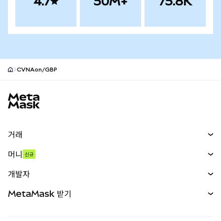
4.7
50M+
75.8K
CVNAon/GBP
MetaMask 사이트 바닥글
거래
스왑
머니
신규
예측 시장
신규
매수
개발자
무기한 선물
신규
카드
문서 보기
MetaMask 받기
실물자산
mUSD
신규
대시보드
Transaction Shield
수익 창출
Smart Accounts Kit