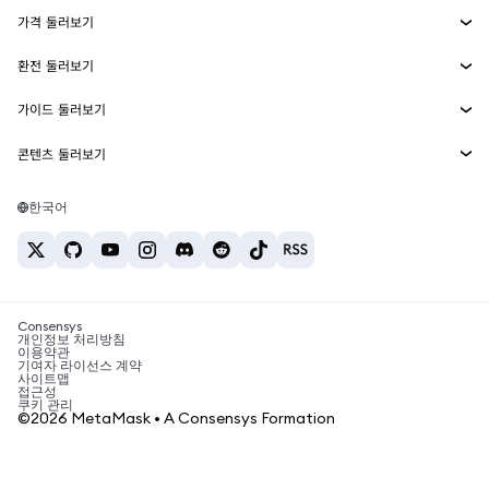
에이전트 지갑
신규
가격 둘러보기
임베디드 지갑
Snaps
비트코인 가격
환전 둘러보기
MetaMask Connect
이더리움 가격
보상
신규
BTC를 USD로 환전
솔라나 가격
가이드 둘러보기
Snaps
보안
ETH를 USD로 환전
BTC 매수
시바이누 가격
USDT를 INR로 환전
콘텐츠 둘러보기
웹3 서비스
고객 지원
ETH 매수
페페 가격
비트코인 지갑
BTC를 USDT로 환전
SOL 매수
채용
테더 가격
솔라나 지갑
한국어
BTC를 INR로 환전
PEPE 매수
연락처
USDC 가격
최고의 암호화폐 카드
ETH를 USDT로 환전
USDT 매수
체인링크 가격
최고의 모바일 암호화폐 지갑
USDT를 PHP로 환전
USDC 매수
Polymarket이란?
BTC를 EUR로 환전
SHIB 매수
Consensys
암호화폐 세금 뉴스
개인정보 처리방침
이용약관
BNB 매수
기여자 라이선스 계약
암호화폐 매수 방법
사이트맵
접근성
비트코인 매도 방법
쿠키 관리
©2026 MetaMask • A Consensys Formation