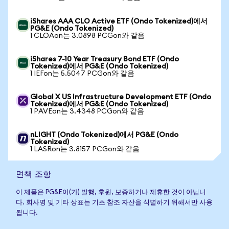
iShares AAA CLO Active ETF (Ondo Tokenized)에서
PG&E (Ondo Tokenized)
1 CLOAon는 3.0898 PCGon와 같음
iShares 7-10 Year Treasury Bond ETF (Ondo
Tokenized)에서 PG&E (Ondo Tokenized)
1 IEFon는 5.5047 PCGon와 같음
Global X US Infrastructure Development ETF (Ondo
Tokenized)에서 PG&E (Ondo Tokenized)
1 PAVEon는 3.4348 PCGon와 같음
nLIGHT (Ondo Tokenized)에서 PG&E (Ondo
Tokenized)
1 LASRon는 3.8157 PCGon와 같음
면책 조항
이 제품은 PG&E이(가) 발행, 후원, 보증하거나 제휴한 것이 아닙니
다. 회사명 및 기타 상표는 기초 참조 자산을 식별하기 위해서만 사용
됩니다.