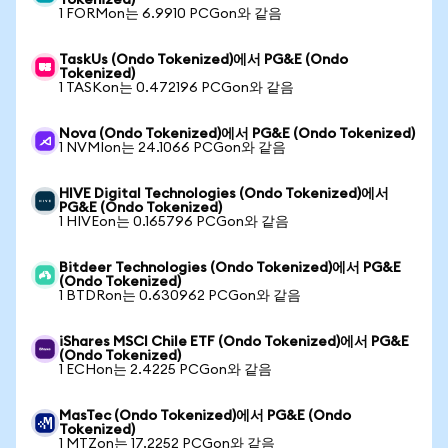
Tokenized)
1 FORMon는 6.9910 PCGon와 같음
TaskUs (Ondo Tokenized)에서 PG&E (Ondo
Tokenized)
1 TASKon는 0.472196 PCGon와 같음
Nova (Ondo Tokenized)에서 PG&E (Ondo Tokenized)
1 NVMIon는 24.1066 PCGon와 같음
HIVE Digital Technologies (Ondo Tokenized)에서
PG&E (Ondo Tokenized)
1 HIVEon는 0.165796 PCGon와 같음
Bitdeer Technologies (Ondo Tokenized)에서 PG&E
(Ondo Tokenized)
1 BTDRon는 0.630962 PCGon와 같음
iShares MSCI Chile ETF (Ondo Tokenized)에서 PG&E
(Ondo Tokenized)
1 ECHon는 2.4225 PCGon와 같음
MasTec (Ondo Tokenized)에서 PG&E (Ondo
Tokenized)
1 MTZon는 17.2252 PCGon와 같음