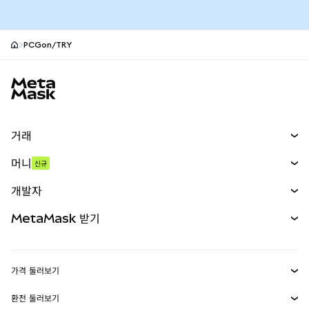
PCGon/TRY
MetaMask 사이트 바닥글
거래
스왑
머니
신규
예측 시장
신규
매수
개발자
무기한 선물
신규
카드
문서 보기
MetaMask 받기
실물자산
mUSD
신규
대시보드
Transaction Shield
수익 창출
Smart Accounts Kit
에이전트 지갑
신규
가격 둘러보기
임베디드 지갑
Snaps
비트코인 가격
환전 둘러보기
MetaMask Connect
이더리움 가격
보상
신규