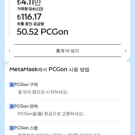
₺4.11만
거래량
(24시간)
₺116.17
유통 중인 공급량
50.52
PCGon
통계 더 보기
통계 더 보기
MetaMask에서 PCGon 사용 방법
PCGon 구매
몇 번의 탭으로 시작하세요.
PCGon 판매
PCGon을(를) 현금으로 교환하세요.
PCGon 스왑